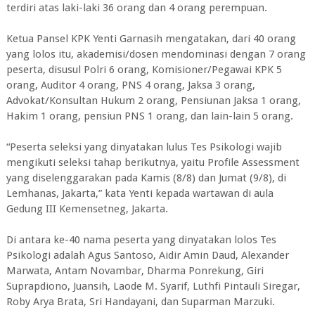
terdiri atas laki-laki 36 orang dan 4 orang perempuan.
Ketua Pansel KPK Yenti Garnasih mengatakan, dari 40 orang
yang lolos itu, akademisi/dosen mendominasi dengan 7 orang
peserta, disusul Polri 6 orang, Komisioner/Pegawai KPK 5
orang, Auditor 4 orang, PNS 4 orang, Jaksa 3 orang,
Advokat/Konsultan Hukum 2 orang, Pensiunan Jaksa 1 orang,
Hakim 1 orang, pensiun PNS 1 orang, dan lain-lain 5 orang.
“Peserta seleksi yang dinyatakan lulus Tes Psikologi wajib
mengikuti seleksi tahap berikutnya, yaitu Profile Assessment
yang diselenggarakan pada Kamis (8/8) dan Jumat (9/8), di
Lemhanas, Jakarta,” kata Yenti kepada wartawan di aula
Gedung III Kemensetneg, Jakarta.
Di antara ke-40 nama peserta yang dinyatakan lolos Tes
Psikologi adalah Agus Santoso, Aidir Amin Daud, Alexander
Marwata, Antam Novambar, Dharma Ponrekung, Giri
Suprapdiono, Juansih, Laode M. Syarif, Luthfi Pintauli Siregar,
Roby Arya Brata, Sri Handayani, dan Suparman Marzuki.