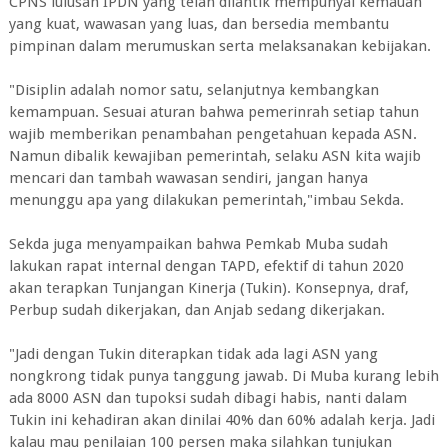
CPNS lulusan IPDN yang telah dilantik mempunyai kemauan
yang kuat, wawasan yang luas, dan bersedia membantu
pimpinan dalam merumuskan serta melaksanakan kebijakan.
"Disiplin adalah nomor satu, selanjutnya kembangkan
kemampuan. Sesuai aturan bahwa pemerinrah setiap tahun
wajib memberikan penambahan pengetahuan kepada ASN.
Namun dibalik kewajiban pemerintah, selaku ASN kita wajib
mencari dan tambah wawasan sendiri, jangan hanya
menunggu apa yang dilakukan pemerintah,"imbau Sekda.
Sekda juga menyampaikan bahwa Pemkab Muba sudah
lakukan rapat internal dengan TAPD, efektif di tahun 2020
akan terapkan Tunjangan Kinerja (Tukin). Konsepnya, draf,
Perbup sudah dikerjakan, dan Anjab sedang dikerjakan.
"Jadi dengan Tukin diterapkan tidak ada lagi ASN yang
nongkrong tidak punya tanggung jawab. Di Muba kurang lebih
ada 8000 ASN dan tupoksi sudah dibagi habis, nanti dalam
Tukin ini kehadiran akan dinilai 40% dan 60% adalah kerja. Jadi
kalau mau penilaian 100 persen maka silahkan tunjukan