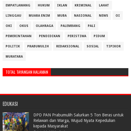
EMPATLAWANG
HUKUM
IKLAN
KRIMINAL
LAHAT
LINGGAU
MUARA ENIM
MUBA
NASIONAL
NEWS
OI
OKI
OKUS
OLAHRAGA
PALEMBANG
PALI
PEMERINTAHAN
PENDIDIKAN
PERISTIWA
PIDUM
POLITIK
PRABUMULIH
REDAKSIONAL
SOSIAL
TIPIKOR
MURATARA
TOTAL TAYANGAN HALAMAN
EDUKASI
DPD PAN Prabumulih Salurkan 5 Ton Beras untuk
Relawan dan Warga, Wujud Nyata Kepedulian
kepada Masyarakat