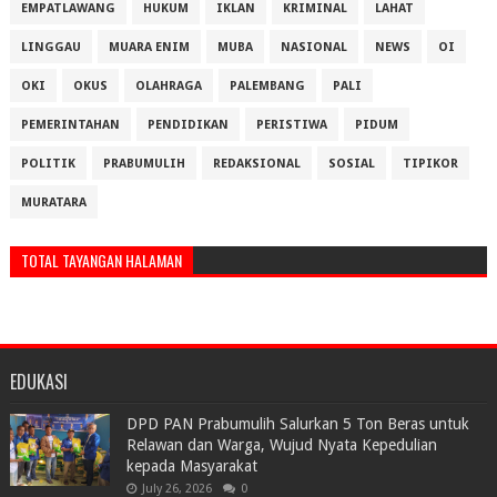
EMPATLAWANG
HUKUM
IKLAN
KRIMINAL
LAHAT
LINGGAU
MUARA ENIM
MUBA
NASIONAL
NEWS
OI
OKI
OKUS
OLAHRAGA
PALEMBANG
PALI
PEMERINTAHAN
PENDIDIKAN
PERISTIWA
PIDUM
POLITIK
PRABUMULIH
REDAKSIONAL
SOSIAL
TIPIKOR
MURATARA
TOTAL TAYANGAN HALAMAN
EDUKASI
DPD PAN Prabumulih Salurkan 5 Ton Beras untuk
Relawan dan Warga, Wujud Nyata Kepedulian
kepada Masyarakat
July 26, 2026
0