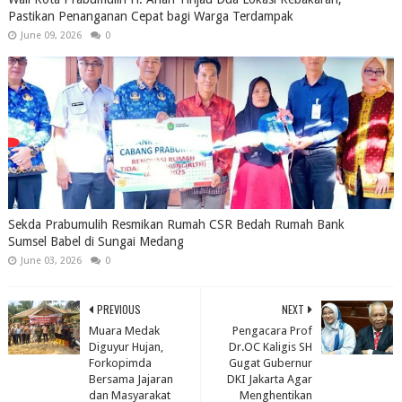
Pastikan Penanganan Cepat bagi Warga Terdampak
June 09, 2026
0
Sekda Prabumulih Resmikan Rumah CSR Bedah Rumah Bank
Sumsel Babel di Sungai Medang
June 03, 2026
0
PREVIOUS
NEXT
Muara Medak
Pengacara Prof
Diguyur Hujan,
Dr.OC Kaligis SH
Forkopimda
Gugat Gubernur
Bersama Jajaran
DKI Jakarta Agar
dan Masyarakat
Menghentikan