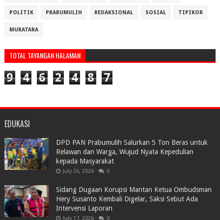
POLITIK
PRABUMULIH
REDAKSIONAL
SOSIAL
TIPIKOR
MURATARA
TOTAL TAYANGAN HALAMAN
9
4
6
2
4
8
7
EDUKASI
DPD PAN Prabumulih Salurkan 5 Ton Beras untuk
Relawan dan Warga, Wujud Nyata Kepedulian
kepada Masyarakat
July 26, 2026
0
Sidang Dugaan Korupsi Mantan Ketua Ombudsman
Hery Susanto Kembali Digelar, Saksi Sebut Ada
Intervensi Laporan
July 17, 2026
0