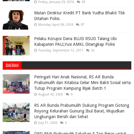
Friday, January 29, 2016
43
Matan Direktur Kredit PT Bank Yudha Bhakti Tbk
Ditahan Polisi.
Monday, April 09, 2018
87
Pelaku Korupsi Dana BLUD RSUD Talang Ubi
Kabapaten PALI,Yusi AMKL Ditangkap Polisi
Tuesday, September 12, 2017
32
DAERAH
Peringati Hari Anak Nasional, RS AR Bunda
Prabumulih dan Kitabisa Gelar Mini Bakti Sosial serta
Tutup Program Kampung Bijak Batch 1
August 02, 2026
0
RS AR Bunda Prabumulih Dukung Program Gotong
Royong Kelurahan Gunung Ibul Barat, Wujudkan
Lingkungan Bersih dan Sehat
July 31, 2026
0
DPD PAN Prabumulih Salurkan 5 Ton Beras untuk