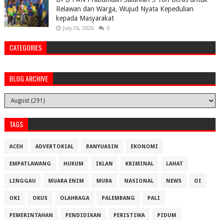
Relawan dan Warga, Wujud Nyata Kepedulian
kepada Masyarakat
July 26, 2026
0
CATEGORIES
BLOG ARCHIVE
TAGS
ACEH
ADVERTORIAL
BANYUASIN
EKONOMI
EMPATLAWANG
HUKUM
IKLAN
KRIMINAL
LAHAT
LINGGAU
MUARA ENIM
MUBA
NASIONAL
NEWS
OI
OKI
OKUS
OLAHRAGA
PALEMBANG
PALI
PEMERINTAHAN
PENDIDIKAN
PERISTIWA
PIDUM