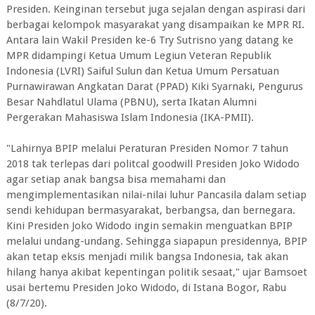
Presiden. Keinginan tersebut juga sejalan dengan aspirasi dari
berbagai kelompok masyarakat yang disampaikan ke MPR RI.
Antara lain Wakil Presiden ke-6 Try Sutrisno yang datang ke
MPR didampingi Ketua Umum Legiun Veteran Republik
Indonesia (LVRI) Saiful Sulun dan Ketua Umum Persatuan
Purnawirawan Angkatan Darat (PPAD) Kiki Syarnaki, Pengurus
Besar Nahdlatul Ulama (PBNU), serta Ikatan Alumni
Pergerakan Mahasiswa Islam Indonesia (IKA-PMII).
"Lahirnya BPIP melalui Peraturan Presiden Nomor 7 tahun
2018 tak terlepas dari politcal goodwill Presiden Joko Widodo
agar setiap anak bangsa bisa memahami dan
mengimplementasikan nilai-nilai luhur Pancasila dalam setiap
sendi kehidupan bermasyarakat, berbangsa, dan bernegara.
Kini Presiden Joko Widodo ingin semakin menguatkan BPIP
melalui undang-undang. Sehingga siapapun presidennya, BPIP
akan tetap eksis menjadi milik bangsa Indonesia, tak akan
hilang hanya akibat kepentingan politik sesaat," ujar Bamsoet
usai bertemu Presiden Joko Widodo, di Istana Bogor, Rabu
(8/7/20).