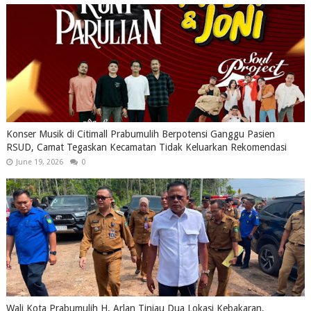
Konser Musik di Citimall Prabumulih Berpotensi Ganggu Pasien
RSUD, Camat Tegaskan Kecamatan Tidak Keluarkan Rekomendasi
June 19, 2026
0
Wali Kota Prabumulih H. Arlan Tinjau Dua Lokasi Kebakaran,