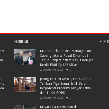
EKONOMI
POPU
n 5
Mantan Relationship Manager BRI
Cabang Jakarta Pusat Dituntut 8
an
Tahun Penjara dalam Kasus Korupsi
Kredit Fiktif Rp122 Miliar
August 06, 2026
0
an
Jelang HUT RI Ke-81, PHR Zona 4
nto
Tambah Tiga Sumur Infill Baru,
Ada
Berpotensi Produksi Minyak Lebih
dari 1.400 BOPD
August 05, 2026
0
Mayat Pria Ditemukan di