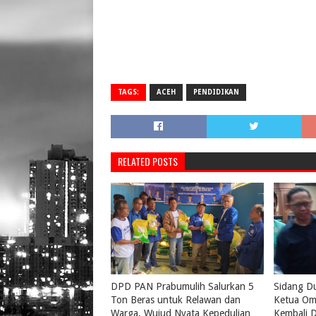
TAGS:
ACEH
PENDIDIKAN
RELATED POSTS
DPD PAN Prabumulih Salurkan 5
Sidang D
Ton Beras untuk Relawan dan
Ketua Om
Warga, Wujud Nyata Kepedulian
Kembali D