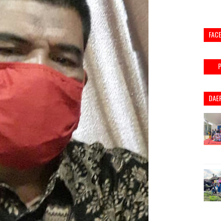
FAC
DAE