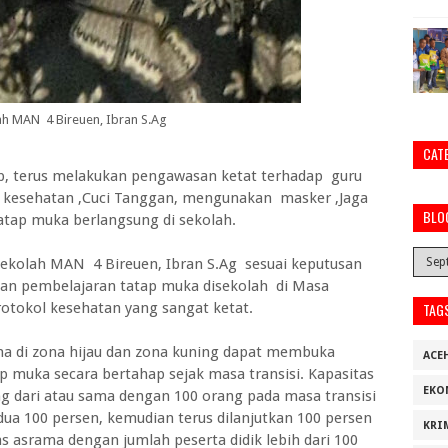
ah MAN 4 Bireuen, Ibran S.Ag
CAT
b, terus melakukan pengawasan ketat terhadap guru
l kesehatan ,Cuci Tanggan, mengunakan masker ,Jaga
BLO
tatap muka berlangsung di sekolah.
sekolah MAN 4 Bireuen, Ibran S.Ag sesuai keputusan
aan pembelajaran tatap muka disekolah di Masa
tokol kesehatan yang sangat ketat.
TAG
ama di zona hijau dan zona kuning dapat membuka
ACE
 muka secara bertahap sejak masa transisi. Kapasitas
EKO
g dari atau sama dengan 100 orang pada masa transisi
dua 100 persen, kemudian terus dilanjutkan 100 persen
KRI
s asrama dengan jumlah peserta didik lebih dari 100