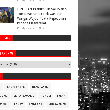
July 31, 2026
0
DPD PAN Prabumulih Salurkan 5
Ton Beras untuk Relawan dan
Warga, Wujud Nyata Kepedulian
kepada Masyarakat
July 26, 2026
0
EGORIES
G ARCHIVE
S
H
ADVERTORIAL
BANYUASIN
NOMI
EMPATLAWANG
HUKUM
IKLAN
MINAL
LAHAT
LINGGAU
MUARA ENIM