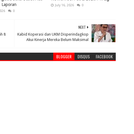
i Laporan
July 16, 2026
0
2026
0
NEXT
h 8
Kabid Koperasi dan UKM Disperindagkop
Akui Kinerja Mereka Belum Maksimal
BLOGGER
DISQUS
FACEBOOK