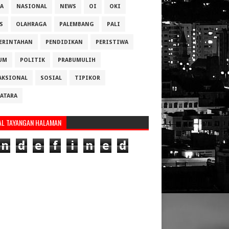
A
NASIONAL
NEWS
OI
OKI
S
OLAHRAGA
PALEMBANG
PALI
ERINTAHAN
PENDIDIKAN
PERISTIWA
UM
POLITIK
PRABUMULIH
AKSIONAL
SOSIAL
TIPIKOR
ATARA
AL TAYANGAN HALAMAN
n
d
e
f
i
n
e
d