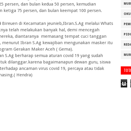
25 persen, dan bulan kedua 50 persen, kemudian
MUB
 ketiga 75 persen, dan bulan keempat 100 persen.
OKU
Bireuen di Kecamatan jeunieb,Ibran.S.Ag melalui Whats
PEM
nya telah melakukan banyak hal, demi mencegah
PID
 mereka, diantaranya memasang tempat cuci tanggan
s, menurut Ibran S.Ag kewajiban mengunakan masker itu
RED
rogram Gerakan Maker Aceh ( Gema).
an S.Ag berharap semua aturan covid 19 yang sudah
MUR
ntuk dilanggar.karena bagaimanapun dewan guru, siswa
erhadap ancaman virus covid 19, percaya atau tidak
TOT
masing.( Hendra)
u