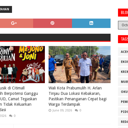
NTAHAN
BLO
TAG
ACE
EKO
KRI
MUB
sik di Citimall
Wali Kota Prabumulih H. Arlan
OKU
ih Berpotensi Ganggu
Tinjau Dua Lokasi Kebakaran,
SUD, Camat Tegaskan
Pastikan Penanganan Cepat bagi
PEM
n Tidak Keluarkan
Warga Terdampak
asi
June 09, 2026
0
PID
 2026
0
RED