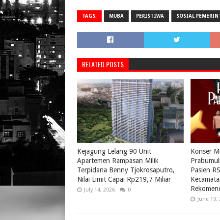
TAGS:
MUBA
PERISTIWA
SOSIAL PEMERI
RELATED POSTS
Kejagung Lelang 90 Unit
Konser Mu
Apartemen Rampasan Milik
Prabumul
Terpidana Benny Tjokrosaputro,
Pasien R
Nilai Limit Capai Rp219,7 Miliar
Kecamata
Rekomend
July 14, 2026
0
June 19,