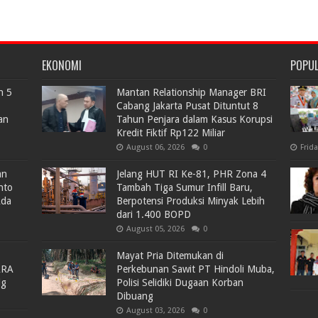
EKONOMI
POPU
n 5
Mantan Relationship Manager BRI
Cabang Jakarta Pusat Dituntut 8
an
Tahun Penjara dalam Kasus Korupsi
Kredit Fiktif Rp122 Miliar
August 06, 2026
0
Frid
an
Jelang HUT RI Ke-81, PHR Zona 4
nto
Tambah Tiga Sumur Infill Baru,
Ada
Berpotensi Produksi Minyak Lebih
dari 1.400 BOPD
August 05, 2026
0
Mayat Pria Ditemukan di
ARA
Perkebunan Sawit PT Hindoli Muba,
lg
Polisi Selidiki Dugaan Korban
Dibuang
August 03, 2026
0