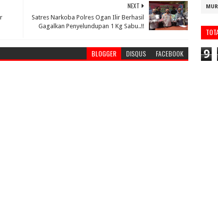
NEXT
MUR
r
Satres Narkoba Polres Ogan Ilir Berhasil
Gagalkan Penyelundupan 1 Kg Sabu..!!
TOT
9
BLOGGER
DISQUS
FACEBOOK