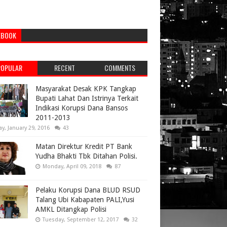
EBOOK
POPULAR
RECENT
COMMENTS
Masyarakat Desak KPK Tangkap
Bupati Lahat Dan Istrinya Terkait
Indikasi Korupsi Dana Bansos
2011-2013
ay, January 29, 2016
43
Matan Direktur Kredit PT Bank
Yudha Bhakti Tbk Ditahan Polisi.
Monday, April 09, 2018
87
Pelaku Korupsi Dana BLUD RSUD
Talang Ubi Kabapaten PALI,Yusi
AMKL Ditangkap Polisi
Tuesday, September 12, 2017
32