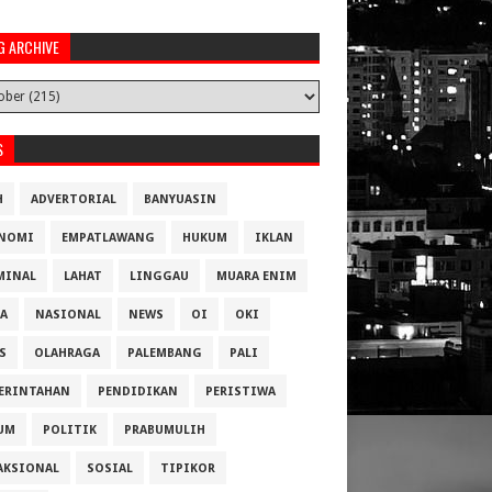
G ARCHIVE
S
H
ADVERTORIAL
BANYUASIN
NOMI
EMPATLAWANG
HUKUM
IKLAN
MINAL
LAHAT
LINGGAU
MUARA ENIM
A
NASIONAL
NEWS
OI
OKI
S
OLAHRAGA
PALEMBANG
PALI
ERINTAHAN
PENDIDIKAN
PERISTIWA
UM
POLITIK
PRABUMULIH
AKSIONAL
SOSIAL
TIPIKOR