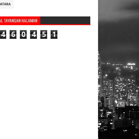
ATARA
AL TAYANGAN HALAMAN
4
6
0
4
5
1