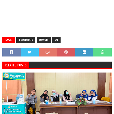
TAGS:
EKONOMII
HUKUM
OI
RELATED POSTS