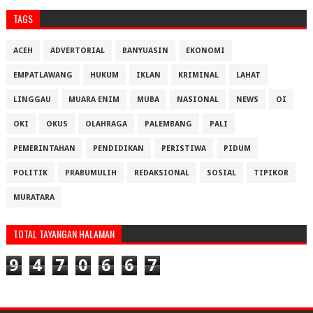
TAGS
ACEH
ADVERTORIAL
BANYUASIN
EKONOMI
EMPATLAWANG
HUKUM
IKLAN
KRIMINAL
LAHAT
LINGGAU
MUARA ENIM
MUBA
NASIONAL
NEWS
OI
OKI
OKUS
OLAHRAGA
PALEMBANG
PALI
PEMERINTAHAN
PENDIDIKAN
PERISTIWA
PIDUM
POLITIK
PRABUMULIH
REDAKSIONAL
SOSIAL
TIPIKOR
MURATARA
TOTAL TAYANGAN HALAMAN
9
4
7
0
6
6
7