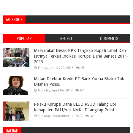
FACEBOOK
POPULAR
RECENT
COMMENTS
Masyarakat Desak KPK Tangkap Bupati Lahat Dan
Istrinya Terkait Indikasi Korupsi Dana Bansos 2011-
2013
Friday, January 29, 2016
43
Matan Direktur Kredit PT Bank Yudha Bhakti Tbk
Ditahan Polisi.
Monday, April 09, 2018
87
Pelaku Korupsi Dana BLUD RSUD Talang Ubi
Kabapaten PALI,Yusi AMKL Ditangkap Polisi
Tuesday, September 12, 2017
32
DAERAH