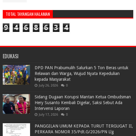
TOTAL TAYANGAN HALAMAN
9
4
6
8
6
3
4
EDUKASI
DPD PAN Prabumulih Salurkan 5 Ton Beras untuk
Relawan dan Warga, Wujud Nyata Kepedulian
kepada Masyarakat
July 26, 2026
0
Sidang Dugaan Korupsi Mantan Ketua Ombudsman
Hery Susanto Kembali Digelar, Saksi Sebut Ada
Intervensi Laporan
July 17, 2026
0
PANGGILAN UMUM KEPADA TURUT TERGUGAT II,
PERKARA NOMOR 35/Pdt.G/2026/PN Llg