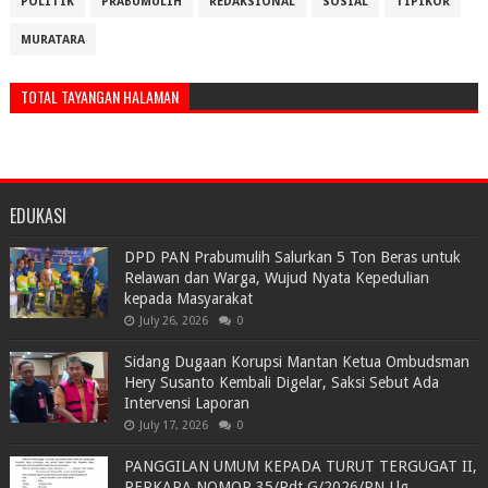
POLITIK
PRABUMULIH
REDAKSIONAL
SOSIAL
TIPIKOR
MURATARA
TOTAL TAYANGAN HALAMAN
EDUKASI
DPD PAN Prabumulih Salurkan 5 Ton Beras untuk
Relawan dan Warga, Wujud Nyata Kepedulian
kepada Masyarakat
July 26, 2026
0
Sidang Dugaan Korupsi Mantan Ketua Ombudsman
Hery Susanto Kembali Digelar, Saksi Sebut Ada
Intervensi Laporan
July 17, 2026
0
PANGGILAN UMUM KEPADA TURUT TERGUGAT II,
PERKARA NOMOR 35/Pdt.G/2026/PN Llg