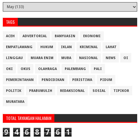
TAGS
ACEH
ADVERTORIAL
BANYUASIN
EKONOMI
EMPATLAWANG
HUKUM
IKLAN
KRIMINAL
LAHAT
LINGGAU
MUARA ENIM
MUBA
NASIONAL
NEWS
OI
OKI
OKUS
OLAHRAGA
PALEMBANG
PALI
PEMERINTAHAN
PENDIDIKAN
PERISTIWA
PIDUM
POLITIK
PRABUMULIH
REDAKSIONAL
SOSIAL
TIPIKOR
MURATARA
TOTAL TAYANGAN HALAMAN
9
4
6
8
7
6
1