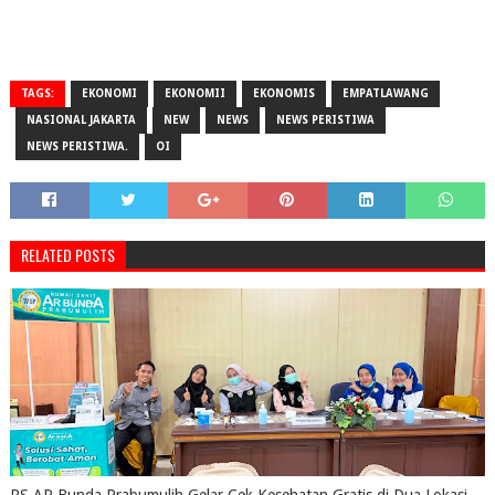
TAGS:
EKONOMI
EKONOMII
EKONOMIS
EMPATLAWANG
NASIONAL JAKARTA
NEW
NEWS
NEWS PERISTIWA
NEWS PERISTIWA.
OI
RELATED POSTS
RS AR Bunda Prabumulih Gelar Cek Kesehatan Gratis di Dua Lokasi