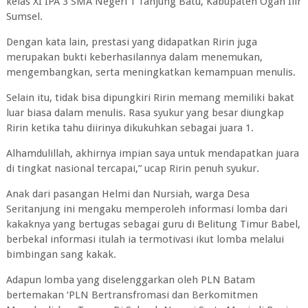
kelas XI IPA 3 SMA Negeri 1 Tanjung Batu, Kabupaten Ogan Ilir
Sumsel.
Dengan kata lain, prestasi yang didapatkan Ririn juga
merupakan bukti keberhasilannya dalam menemukan,
mengembangkan, serta meningkatkan kemampuan menulis.
Selain itu, tidak bisa dipungkiri Ririn memang memiliki bakat
luar biasa dalam menulis. Rasa syukur yang besar diungkap
Ririn ketika tahu diirinya dikukuhkan sebagai juara 1.
Alhamdulillah, akhirnya impian saya untuk mendapatkan juara
di tingkat nasional tercapai,” ucap Ririn penuh syukur.
Anak dari pasangan Helmi dan Nursiah, warga Desa
Seritanjung ini mengaku memperoleh informasi lomba dari
kakaknya yang bertugas sebagai guru di Belitung Timur Babel,
berbekal informasi itulah ia termotivasi ikut lomba melalui
bimbingan sang kakak.
Adapun lomba yang diselenggarkan oleh PLN Batam
bertemakan ‘PLN Bertransfromasi dan Berkomitmen