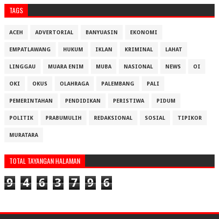
TAGS
ACEH
ADVERTORIAL
BANYUASIN
EKONOMI
EMPATLAWANG
HUKUM
IKLAN
KRIMINAL
LAHAT
LINGGAU
MUARA ENIM
MUBA
NASIONAL
NEWS
OI
OKI
OKUS
OLAHRAGA
PALEMBANG
PALI
PEMERINTAHAN
PENDIDIKAN
PERISTIWA
PIDUM
POLITIK
PRABUMULIH
REDAKSIONAL
SOSIAL
TIPIKOR
MURATARA
TOTAL TAYANGAN HALAMAN
9
4
6
3
7
9
6