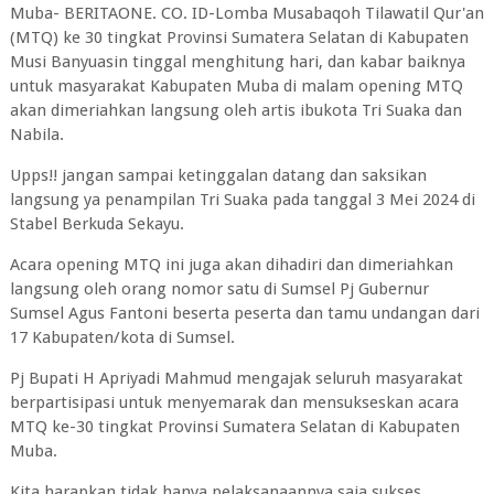
Muba- BERITAONE. CO. ID-Lomba Musabaqoh Tilawatil Qur'an
(MTQ) ke 30 tingkat Provinsi Sumatera Selatan di Kabupaten
Musi Banyuasin tinggal menghitung hari, dan kabar baiknya
untuk masyarakat Kabupaten Muba di malam opening MTQ
akan dimeriahkan langsung oleh artis ibukota Tri Suaka dan
Nabila.
Upps!! jangan sampai ketinggalan datang dan saksikan
langsung ya penampilan Tri Suaka pada tanggal 3 Mei 2024 di
Stabel Berkuda Sekayu.
Acara opening MTQ ini juga akan dihadiri dan dimeriahkan
langsung oleh orang nomor satu di Sumsel Pj Gubernur
Sumsel Agus Fantoni beserta peserta dan tamu undangan dari
17 Kabupaten/kota di Sumsel.
Pj Bupati H Apriyadi Mahmud mengajak seluruh masyarakat
berpartisipasi untuk menyemarak dan mensukseskan acara
MTQ ke-30 tingkat Provinsi Sumatera Selatan di Kabupaten
Muba.
Kita harapkan tidak hanya pelaksanaannya saja sukses,