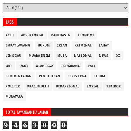
TAGS
ACEH
ADVERTORIAL
BANYUASIN
EKONOMI
EMPATLAWANG
HUKUM
IKLAN
KRIMINAL
LAHAT
LINGGAU
MUARA ENIM
MUBA
NASIONAL
NEWS
OI
OKI
OKUS
OLAHRAGA
PALEMBANG
PALI
PEMERINTAHAN
PENDIDIKAN
PERISTIWA
PIDUM
POLITIK
PRABUMULIH
REDAKSIONAL
SOSIAL
TIPIKOR
MURATARA
TOTAL TAYANGAN HALAMAN
9
4
6
3
0
0
0