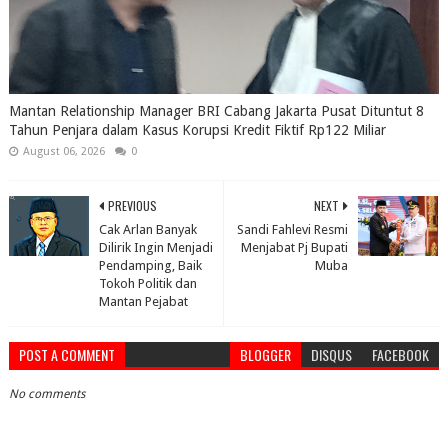
Mantan Relationship Manager BRI Cabang Jakarta Pusat Dituntut 8
Tahun Penjara dalam Kasus Korupsi Kredit Fiktif Rp122 Miliar
August 06, 2026
0
PREVIOUS
NEXT
Cak Arlan Banyak
Sandi Fahlevi Resmi
Dilirik Ingin Menjadi
Menjabat Pj Bupati
Pendamping, Baik
Muba
Tokoh Politik dan
Mantan Pejabat
POST A COMMENT
BLOGGER
DISQUS
FACEBOOK
No comments