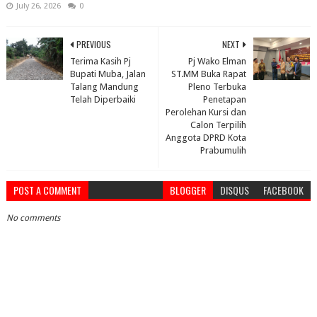
July 26, 2026
0
PREVIOUS
NEXT
Terima Kasih Pj
Pj Wako Elman
Bupati Muba, Jalan
ST.MM Buka Rapat
Talang Mandung
Pleno Terbuka
Telah Diperbaiki
Penetapan
Perolehan Kursi dan
Calon Terpilih
Anggota DPRD Kota
Prabumulih
POST A COMMENT
BLOGGER
DISQUS
FACEBOOK
No comments