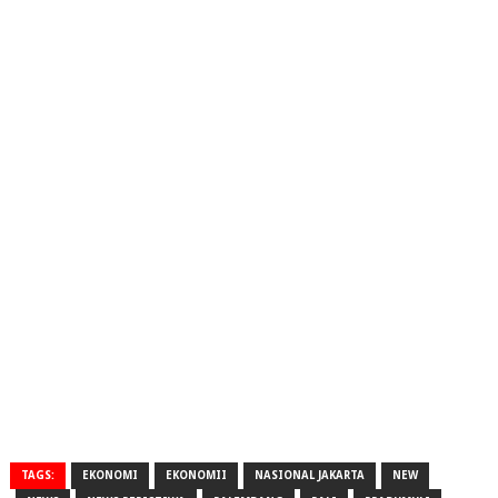
TAGS:
EKONOMI
EKONOMII
NASIONAL JAKARTA
NEW