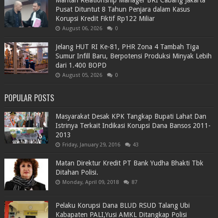
Mantan Relationship Manager BRI Cabang Jakarta
Pusat Dituntut 8 Tahun Penjara dalam Kasus
Korupsi Kredit Fiktif Rp122 Miliar
August 06, 2026
0
Jelang HUT RI Ke-81, PHR Zona 4 Tambah Tiga
Sumur Infill Baru, Berpotensi Produksi Minyak Lebih
dari 1.400 BOPD
August 05, 2026
0
POPULAR POSTS
Masyarakat Desak KPK Tangkap Bupati Lahat Dan
Istrinya Terkait Indikasi Korupsi Dana Bansos 2011-
2013
Friday, January 29, 2016
43
Matan Direktur Kredit PT Bank Yudha Bhakti Tbk
Ditahan Polisi.
Monday, April 09, 2018
87
Pelaku Korupsi Dana BLUD RSUD Talang Ubi
Kabapaten PALI,Yusi AMKL Ditangkap Polisi