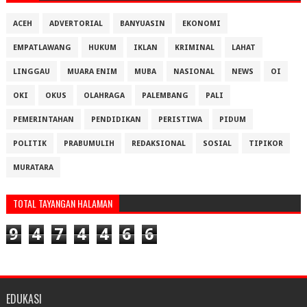
ACEH
ADVERTORIAL
BANYUASIN
EKONOMI
EMPATLAWANG
HUKUM
IKLAN
KRIMINAL
LAHAT
LINGGAU
MUARA ENIM
MUBA
NASIONAL
NEWS
OI
OKI
OKUS
OLAHRAGA
PALEMBANG
PALI
PEMERINTAHAN
PENDIDIKAN
PERISTIWA
PIDUM
POLITIK
PRABUMULIH
REDAKSIONAL
SOSIAL
TIPIKOR
MURATARA
TOTAL TAYANGAN HALAMAN
9
4
7
4
4
6
6
EDUKASI