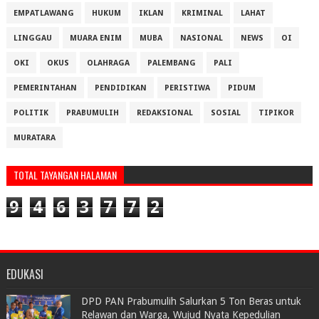
EMPATLAWANG
HUKUM
IKLAN
KRIMINAL
LAHAT
LINGGAU
MUARA ENIM
MUBA
NASIONAL
NEWS
OI
OKI
OKUS
OLAHRAGA
PALEMBANG
PALI
PEMERINTAHAN
PENDIDIKAN
PERISTIWA
PIDUM
POLITIK
PRABUMULIH
REDAKSIONAL
SOSIAL
TIPIKOR
MURATARA
TOTAL TAYANGAN HALAMAN
9
4
6
3
7
7
2
EDUKASI
DPD PAN Prabumulih Salurkan 5 Ton Beras untuk
Relawan dan Warga, Wujud Nyata Kepedulian