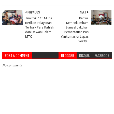
PREVIOUS
NEXT
Tim PSC 119 Muba
Kanwil
Berikan Pelayanan
Kemenkumham
Terbaik Para Kafilah
Sumsel Lakukan
dan Dewan Hakim
Pemantauan Pos
MTQ
Yankomas di Lapas
Sekayu
POST A COMMENT
BLOGGER
DISQUS
FACEBOOK
No comments