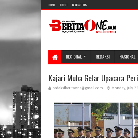
HOME
ABOUT
CONTACT US
REGIONAL
REDAKSI
NASIONAL
Kajari Muba Gelar Upacara Per
redaksiberitaone@gmail.com
Monday, July 2