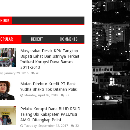
EBOOK
POPULAR
RECENT
COMMENTS
Masyarakat Desak KPK Tangkap
Bupati Lahat Dan Istrinya Terkait
Indikasi Korupsi Dana Bansos
2011-2013
ay, January 29, 2016
43
Matan Direktur Kredit PT Bank
Yudha Bhakti Tbk Ditahan Polisi.
Monday, April 09, 2018
87
Pelaku Korupsi Dana BLUD RSUD
Talang Ubi Kabapaten PALI,Yusi
AMKL Ditangkap Polisi
Tuesday, September 12, 2017
32