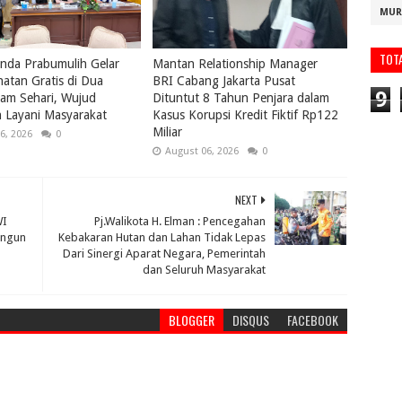
MUR
TOT
nda Prabumulih Gelar
Mantan Relationship Manager
atan Gratis di Dua
BRI Cabang Jakarta Pusat
9
lam Sehari, Wujud
Dituntut 8 Tahun Penjara dalam
 Layani Masyarakat
Kasus Korupsi Kredit Fiktif Rp122
Miliar
6, 2026
0
August 06, 2026
0
NEXT
WI
Pj.Walikota H. Elman : Pencegahan
angun
Kebakaran Hutan dan Lahan Tidak Lepas
Dari Sinergi Aparat Negara, Pemerintah
dan Seluruh Masyarakat
BLOGGER
DISQUS
FACEBOOK