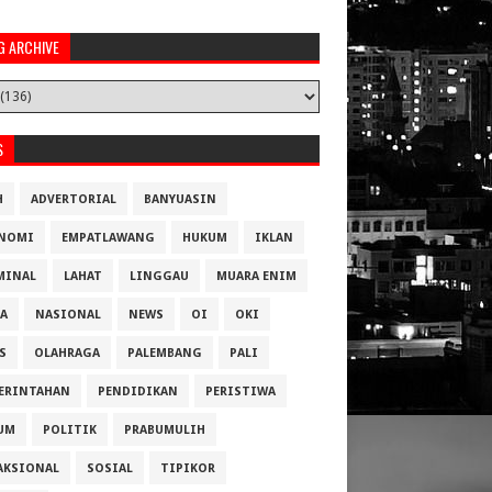
G ARCHIVE
S
H
ADVERTORIAL
BANYUASIN
NOMI
EMPATLAWANG
HUKUM
IKLAN
MINAL
LAHAT
LINGGAU
MUARA ENIM
A
NASIONAL
NEWS
OI
OKI
S
OLAHRAGA
PALEMBANG
PALI
ERINTAHAN
PENDIDIKAN
PERISTIWA
UM
POLITIK
PRABUMULIH
AKSIONAL
SOSIAL
TIPIKOR