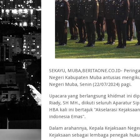
SEKAYU, MUBA,BERITAONE.CO.ID- Peringati
Negeri Kabupaten Muba antusias mengikut
Negeri Muba, Senin (22/07/2024) pagi.
Upacara yang berlangsung khidmat ini di
Riady, SH MH., diikuti seluruh Aparatur Si
HBA kali ini bertajuk "Akselarasi Keja
indonesia Emas".
Dalam arahannya, Kepala Kejaksaan Neg
Kejaksaan sebagai lembaga penegak hukum