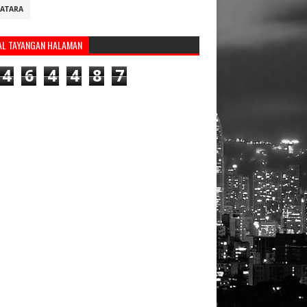
ATARA
AL TAYANGAN HALAMAN
4
6
4
4
8
7