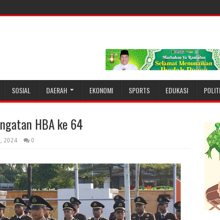
SOSIAL
DAERAH
EKONOMI
SPORTS
EDUKASI
POLIT
ingatan HBA ke 64
2, 2024
0