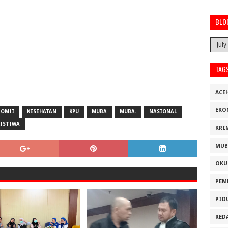
BLO
TAG
ACE
EKO
NOMII
KESEHATAN
KPU
MUBA
MUBA.
NASIONAL
RISTIWA
KRI
MUB
OKU
PEM
PID
RED