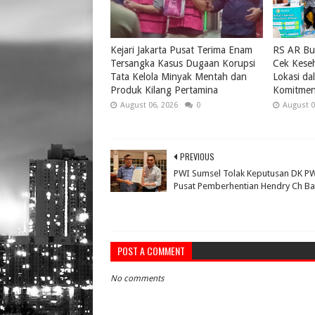
Kejari Jakarta Pusat Terima Enam
RS AR Bu
Tersangka Kasus Dugaan Korupsi
Cek Keseh
Tata Kelola Minyak Mentah dan
Lokasi da
Produk Kilang Pertamina
Komitmen
August 06, 2026
0
August 0
PREVIOUS
PWI Sumsel Tolak Keputusan DK P
Pusat Pemberhentian Hendry Ch B
POST A COMMENT
No comments