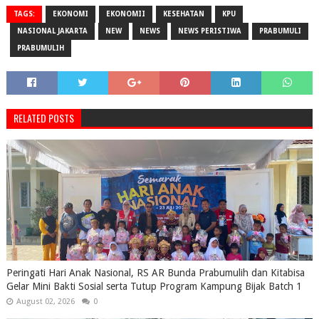
TAGS:
EKONOMI
EKONOMII
KESEHATAN
KPU
NASIONAL JAKARTA
NEW
NEWS
NEWS PERISTIWA
PRABUMULI
PRABUMULIH
RELATED POSTS
Peringati Hari Anak Nasional, RS AR Bunda Prabumulih dan Kitabisa
Gelar Mini Bakti Sosial serta Tutup Program Kampung Bijak Batch 1
August 02, 2026
0