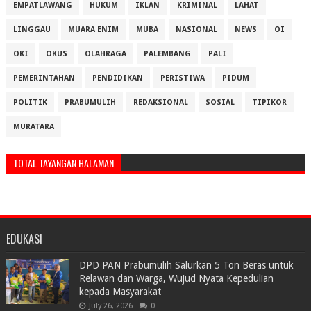
EMPATLAWANG
HUKUM
IKLAN
KRIMINAL
LAHAT
LINGGAU
MUARA ENIM
MUBA
NASIONAL
NEWS
OI
OKI
OKUS
OLAHRAGA
PALEMBANG
PALI
PEMERINTAHAN
PENDIDIKAN
PERISTIWA
PIDUM
POLITIK
PRABUMULIH
REDAKSIONAL
SOSIAL
TIPIKOR
MURATARA
TOTAL TAYANGAN HALAMAN
EDUKASI
DPD PAN Prabumulih Salurkan 5 Ton Beras untuk
Relawan dan Warga, Wujud Nyata Kepedulian
kepada Masyarakat
July 26, 2026
0