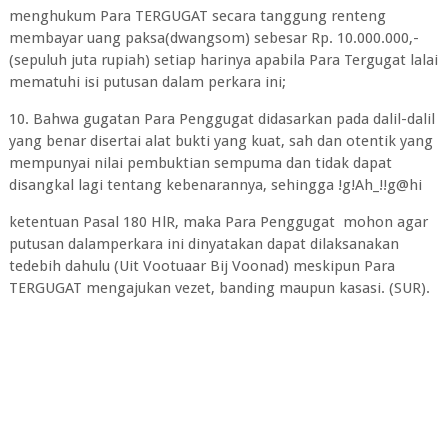
menghukum Para TERGUGAT secara tanggung renteng
membayar uang paksa(dwangsom) sebesar Rp. 10.000.000,-
(sepuluh juta rupiah) setiap harinya apabila Para Tergugat lalai
mematuhi isi putusan dalam perkara ini;
10. Bahwa gugatan Para Penggugat didasarkan pada dalil-dalil
yang benar disertai alat bukti yang kuat, sah dan otentik yang
mempunyai nilai pembuktian sempuma dan tidak dapat
disangkal lagi tentang kebenarannya, sehingga !g!Ah_!!g@hi
ketentuan Pasal 180 HlR, maka Para Penggugat mohon agar
putusan dalamperkara ini dinyatakan dapat dilaksanakan
tedebih dahulu (Uit Vootuaar Bij Voonad) meskipun Para
TERGUGAT mengajukan vezet, banding maupun kasasi. (SUR).