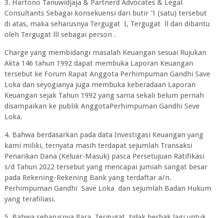
3. Hartono Tanuwidjaja & Partnerd Advocates & Legal
Consultants Sebagai konsekuensi dari butir '1 (satu) tersebut
di atas, maka seharusnya Tergugat I, Tergugat ll dan dibantu
oleh Tergugat lll sebagai person .
Charge yang membidangi masalah Keuangan sesuai Rujukan
Akta 146 tahun 1992 dapat membuka Laporan Keuangan
tersebut ke Forum Rapat Anggota Perhimpuman Gandhi Save
Loka dan seyogianya juga membuka keberadaan Laporan
Keuangan sejak Tahun 1992 yang sama sekali belum pernah
disampaikan ke publik AnggotaPerhimpuman Gandhi Seve
Loka.
4. Bahwa berdasarkan pada data Investigasi Keuangan yang
kami miliki, ternyata masih terdapat sejumlah Transaksi
Penarikan Dana (Keluar-Masuk) pasca Persetujuan Ratifikasi
s/d Tahun 2022 tersebut yang mencapai jumiah sangat besar
pada Rekening-Rekening Bank yang terdaftar a/n.
Perhimpuman Gandhi Save Loka dan sejumlah Badan Hukum
yang terafiliasi.
5. Bahwa seharusnya Para Tergugat tidak berhak lagi untuk