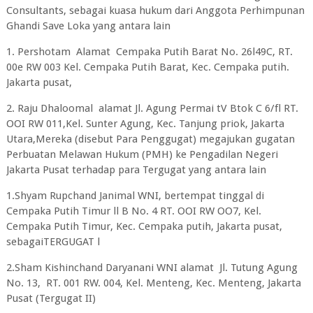
Consultants, sebagai kuasa hukum dari Anggota Perhimpunan
Ghandi Save Loka yang antara lain
1. Pershotam Alamat Cempaka Putih Barat No. 26l49C, RT.
00e RW 003 Kel. Cempaka Putih Barat, Kec. Cempaka putih.
Jakarta pusat,
2. Raju Dhaloomal alamat Jl. Agung Permai tV Btok C 6/fl RT.
OOI RW 011,Kel. Sunter Agung, Kec. Tanjung priok, Jakarta
Utara,Mereka (disebut Para Penggugat) megajukan gugatan
Perbuatan Melawan Hukum (PMH) ke Pengadilan Negeri
Jakarta Pusat terhadap para Tergugat yang antara lain
1.Shyam Rupchand Janimal WNI, bertempat tinggal di
Cempaka Putih Timur ll B No. 4 RT. OOI RW OO7, Kel.
Cempaka Putih Timur, Kec. Cempaka putih, Jakarta pusat,
sebagaiTERGUGAT l
2.Sham Kishinchand Daryanani WNI alamat Jl. Tutung Agung
No. 13, RT. 001 RW. 004, Kel. Menteng, Kec. Menteng, Jakarta
Pusat (Tergugat II)