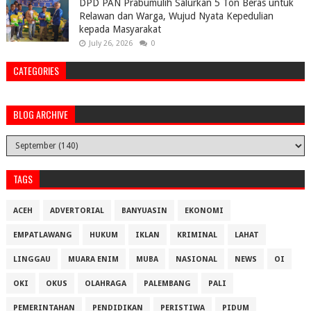
DPD PAN Prabumulih Salurkan 5 Ton Beras untuk
Relawan dan Warga, Wujud Nyata Kepedulian
kepada Masyarakat
July 26, 2026
0
CATEGORIES
BLOG ARCHIVE
TAGS
ACEH
ADVERTORIAL
BANYUASIN
EKONOMI
EMPATLAWANG
HUKUM
IKLAN
KRIMINAL
LAHAT
LINGGAU
MUARA ENIM
MUBA
NASIONAL
NEWS
OI
OKI
OKUS
OLAHRAGA
PALEMBANG
PALI
PEMERINTAHAN
PENDIDIKAN
PERISTIWA
PIDUM