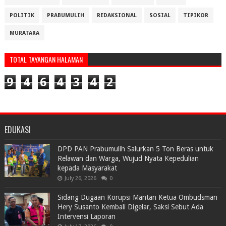
POLITIK
PRABUMULIH
REDAKSIONAL
SOSIAL
TIPIKOR
MURATARA
TOTAL TAYANGAN HALAMAN
9
4
6
4
3
4
2
EDUKASI
DPD PAN Prabumulih Salurkan 5 Ton Beras untuk
Relawan dan Warga, Wujud Nyata Kepedulian
kepada Masyarakat
July 26, 2026
0
Sidang Dugaan Korupsi Mantan Ketua Ombudsman
Hery Susanto Kembali Digelar, Saksi Sebut Ada
Intervensi Laporan