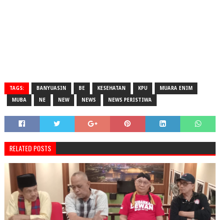
TAGS:
BANYUASIN
BE
KESEHATAN
KPU
MUARA ENIM
MUBA
NE
NEW
NEWS
NEWS PERISTIWA
RELATED POSTS