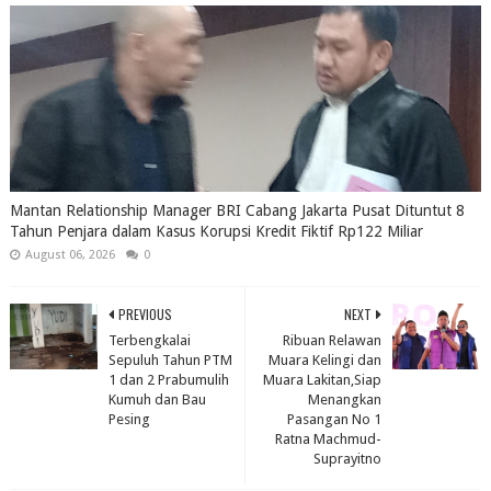
Mantan Relationship Manager BRI Cabang Jakarta Pusat Dituntut 8
Tahun Penjara dalam Kasus Korupsi Kredit Fiktif Rp122 Miliar
August 06, 2026
0
PREVIOUS
NEXT
Terbengkalai
Ribuan Relawan
Sepuluh Tahun PTM
Muara Kelingi dan
1 dan 2 Prabumulih
Muara Lakitan,Siap
Kumuh dan Bau
Menangkan
Pesing
Pasangan No 1
Ratna Machmud-
Suprayitno