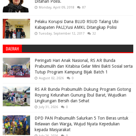
Ditahan Polisi.
Monday, April 09, 2018
87
Pelaku Korupsi Dana BLUD RSUD Talang Ubi
Kabapaten PALI,Yusi AMKL Ditangkap Polisi
Tuesday, September 12, 2017
32
DAERAH
Peringati Hari Anak Nasional, RS AR Bunda
Prabumulih dan Kitabisa Gelar Mini Bakti Sosial serta
Tutup Program Kampung Bijak Batch 1
August 02, 2026
0
RS AR Bunda Prabumulih Dukung Program Gotong
Royong Kelurahan Gunung Ibul Barat, Wujudkan
Lingkungan Bersih dan Sehat
July 31, 2026
0
DPD PAN Prabumulih Salurkan 5 Ton Beras untuk
Relawan dan Warga, Wujud Nyata Kepedulian
kepada Masyarakat
July 26, 2026
0