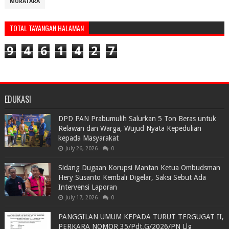
MURATARA
TOTAL TAYANGAN HALAMAN
9
4
6
1
4
2
7
EDUKASI
DPD PAN Prabumulih Salurkan 5 Ton Beras untuk
Relawan dan Warga, Wujud Nyata Kepedulian
kepada Masyarakat
July 26, 2026
0
Sidang Dugaan Korupsi Mantan Ketua Ombudsman
Hery Susanto Kembali Digelar, Saksi Sebut Ada
Intervensi Laporan
July 17, 2026
0
PANGGILAN UMUM KEPADA TURUT TERGUGAT II,
PERKARA NOMOR 35/Pdt.G/2026/PN Llg