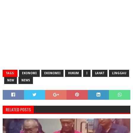
TAGS:
EKONOMI
EKONOMII
HUKUM
I
LAHAT
LINGGAU
NEW
NEWS
RELATED POSTS