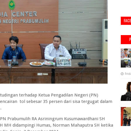
FAC
Frid
tudingan terhadap Ketua Pengadilan Negeri (PN)
cairan tol sebesar 35 persen dari sisa tergugat dalam
h.
ua PN Prabumulih RA Asriningrum Kusumawardhani SH
 SH MH didampingi Humas, Norman Mahaputra SH ketika