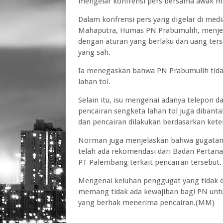
mengelar konfrensi pers bersama awak me
Dalam konfrensi pers yang digelar di me
Mahaputra, Humas PN Prabumulih, menjela
dengan aturan yang berlaku dan uang ter
yang sah.
Ia menegaskan bahwa PN Prabumulih tida
lahan tol.
Selain itu, isu mengenai adanya telepon d
pencairan sengketa lahan tol juga dibanta
dan pencairan dilakukan berdasarkan ket
Norman juga menjelaskan bahwa gugatan d
telah ada rekomendasi dari Badan Pertana
PT Palembang terkait pencairan tersebut
Mengenai keluhan penggugat yang tidak d
memang tidak ada kewajiban bagi PN unt
yang berhak menerima pencairan.(MM)