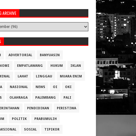
G ARCHIVE
S
H
ADVERTORIAL
BANYUASIN
NOMI
EMPATLAWANG
HUKUM
IKLAN
MINAL
LAHAT
LINGGAU
MUARA ENIM
A
NASIONAL
NEWS
OI
OKI
S
OLAHRAGA
PALEMBANG
PALI
ERINTAHAN
PENDIDIKAN
PERISTIWA
UM
POLITIK
PRABUMULIH
AKSIONAL
SOSIAL
TIPIKOR