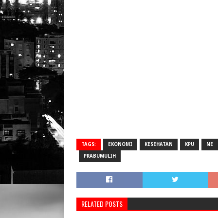
TAGS:
EKONOMI
KESEHATAN
KPU
NE
PRABUMULIH
RELATED POSTS