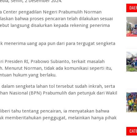
dia, Senin, 2 Desember 2024.
DAE
dia Center pengadilan Negeri Prabumulih Norman
skan bahwa proses pencairan telah dilakukan sesuai
sebut langsung disalurkan kepada rekening penerima
k menerima uang apa pun dari para tergugat sengketa
ari Presiden RI, Prabowo Subianto, terkait masalah
h. Menurut Norman, tidak ada komunikasi seperti itu,
entuan hukum yang berlaku.
alam sengketa lahan tol tersebut sudah inkrah, serta
han Nasional (BPN) Prabumulih dan petunjuk dari Wakil
.
iberi tahu tentang pencairan, ia menyatakan bahwa
uk memberitahukan penggugat, melainkan hanya pihak
CAT