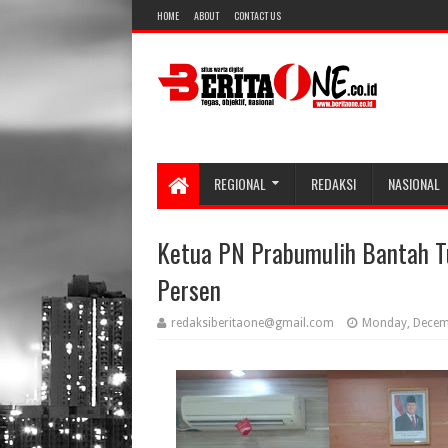
HOME
ABOUT
CONTACT US
REGIONAL
REDAKSI
NASIONAL
Ketua PN Prabumulih Bantah T
Persen
redaksiberitaone@gmail.com
Monday, Decem