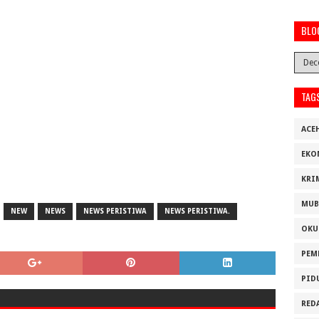
BLO
TAG
ACE
EKO
KRI
MUB
NEW
NEWS
NEWS PERISTIWA
NEWS PERISTIWA.
OKU
PEM
PID
RED