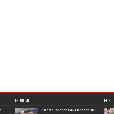
EKONOMI
POPU
n 5
Mantan Relationship Manager BRI