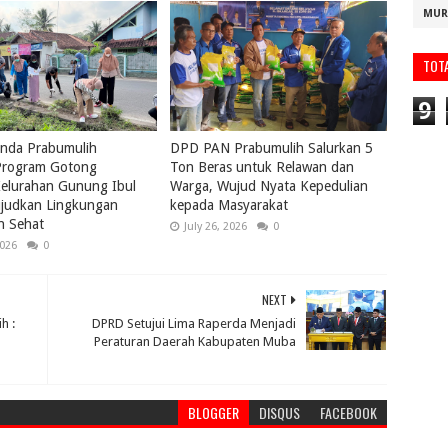
MUR
TOT
9
nda Prabumulih
DPD PAN Prabumulih Salurkan 5
rogram Gotong
Ton Beras untuk Relawan dan
elurahan Gunung Ibul
Warga, Wujud Nyata Kepedulian
ujudkan Lingkungan
kepada Masyarakat
n Sehat
July 26, 2026
0
2026
0
NEXT
h :
DPRD Setujui Lima Raperda Menjadi
n
Peraturan Daerah Kabupaten Muba
BLOGGER
DISQUS
FACEBOOK