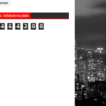
ATARA
AL TAYANGAN HALAMAN
4
6
4
2
0
0