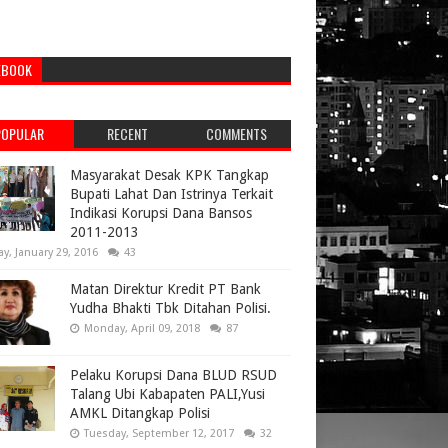
EBOOK
POPULAR
RECENT
COMMENTS
Masyarakat Desak KPK Tangkap
Bupati Lahat Dan Istrinya Terkait
Indikasi Korupsi Dana Bansos
2011-2013
ay, January 29, 2016
43
Matan Direktur Kredit PT Bank
Yudha Bhakti Tbk Ditahan Polisi.
Monday, April 09, 2018
87
Pelaku Korupsi Dana BLUD RSUD
Talang Ubi Kabapaten PALI,Yusi
AMKL Ditangkap Polisi
Tuesday, September 12, 2017
32