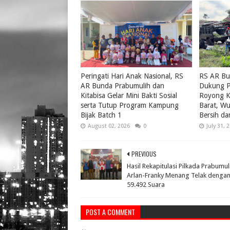
Peringati Hari Anak Nasional, RS
RS AR Bu
AR Bunda Prabumulih dan
Dukung P
Kitabisa Gelar Mini Bakti Sosial
Royong K
serta Tutup Program Kampung
Barat, W
Bijak Batch 1
Bersih da
August 02, 2026
0
July 31, 
PREVIOUS
Hasil Rekapitulasi Pilkada Prabumuli
Arlan-Franky Menang Telak denga
59.492 Suara
POST A COMMENT