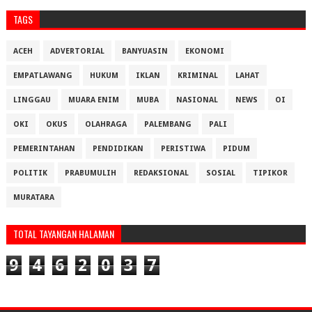
TAGS
ACEH
ADVERTORIAL
BANYUASIN
EKONOMI
EMPATLAWANG
HUKUM
IKLAN
KRIMINAL
LAHAT
LINGGAU
MUARA ENIM
MUBA
NASIONAL
NEWS
OI
OKI
OKUS
OLAHRAGA
PALEMBANG
PALI
PEMERINTAHAN
PENDIDIKAN
PERISTIWA
PIDUM
POLITIK
PRABUMULIH
REDAKSIONAL
SOSIAL
TIPIKOR
MURATARA
TOTAL TAYANGAN HALAMAN
9
4
6
2
0
3
7