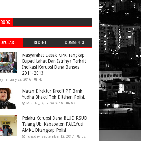
EBOOK
POPULAR
RECENT
COMMENTS
Masyarakat Desak KPK Tangkap
Bupati Lahat Dan Istrinya Terkait
Indikasi Korupsi Dana Bansos
2011-2013
ay, January 29, 2016
43
Matan Direktur Kredit PT Bank
Yudha Bhakti Tbk Ditahan Polisi.
Monday, April 09, 2018
87
Pelaku Korupsi Dana BLUD RSUD
Talang Ubi Kabapaten PALI,Yusi
AMKL Ditangkap Polisi
Tuesday, September 12, 2017
32