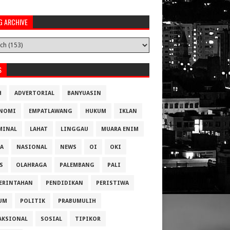
G ARCHIVE
S
H
ADVERTORIAL
BANYUASIN
NOMI
EMPATLAWANG
HUKUM
IKLAN
MINAL
LAHAT
LINGGAU
MUARA ENIM
A
NASIONAL
NEWS
OI
OKI
S
OLAHRAGA
PALEMBANG
PALI
ERINTAHAN
PENDIDIKAN
PERISTIWA
UM
POLITIK
PRABUMULIH
AKSIONAL
SOSIAL
TIPIKOR