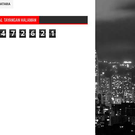
ATARA
AL TAYANGAN HALAMAN
4
7
2
6
2
1