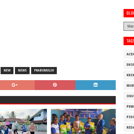
BLO
TAG
ACE
EKO
NEW
NEWS
PRABUMULIH
KRI
MUB
OKU
PEM
PID
RED