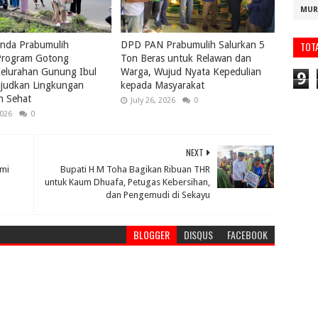
MUR
nda Prabumulih
DPD PAN Prabumulih Salurkan 5
TOT
rogram Gotong
Ton Beras untuk Relawan dan
elurahan Gunung Ibul
Warga, Wujud Nyata Kepedulian
9
ujudkan Lingkungan
kepada Masyarakat
n Sehat
July 26, 2026
0
2026
0
NEXT
mi
Bupati H M Toha Bagikan Ribuan THR
untuk Kaum Dhuafa, Petugas Kebersihan,
dan Pengemudi di Sekayu
BLOGGER
DISQUS
FACEBOOK