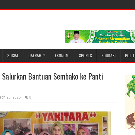
SOSIAL
DAERAH
EKONOMI
SPORTS
EDUKASI
POLIT
 Salurkan Bantuan Sembako ke Panti
rch 26, 2025
0