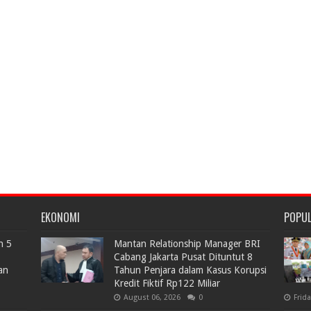
EKONOMI
POPU
n 5
Mantan Relationship Manager BRI
Cabang Jakarta Pusat Dituntut 8
an
Tahun Penjara dalam Kasus Korupsi
Kredit Fiktif Rp122 Miliar
August 06, 2026
0
Frid