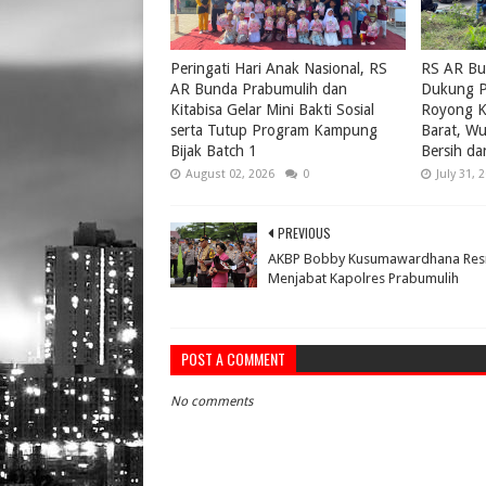
Peringati Hari Anak Nasional, RS
RS AR Bu
AR Bunda Prabumulih dan
Dukung P
Kitabisa Gelar Mini Bakti Sosial
Royong K
serta Tutup Program Kampung
Barat, W
Bijak Batch 1
Bersih da
August 02, 2026
0
July 31, 
PREVIOUS
AKBP Bobby Kusumawardhana Res
Menjabat Kapolres Prabumulih
POST A COMMENT
No comments