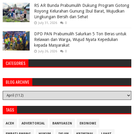
RS AR Bunda Prabumulih Dukung Program Gotong
Royong Kelurahan Gunung Ibul Barat, Wujudkan
Lingkungan Bersih dan Sehat
July 31, 2026
0
DPD PAN Prabumulih Salurkan 5 Ton Beras untuk
Relawan dan Warga, Wujud Nyata Kepedulian
kepada Masyarakat
July 26, 2026
0
CATEGORIES
BLOG ARCHIVE
TAGS
ACEH
ADVERTORIAL
BANYUASIN
EKONOMI
EMPATLAWANG
HUKUM
IKLAN
KRIMINAL
LAHAT