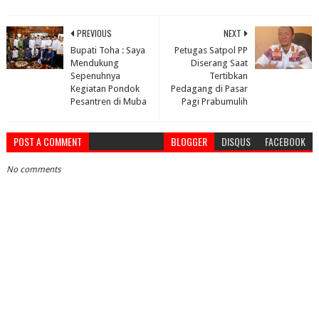
PREVIOUS
NEXT
Bupati Toha : Saya
Petugas Satpol PP
Mendukung
Diserang Saat
Sepenuhnya
Tertibkan
Kegiatan Pondok
Pedagang di Pasar
Pesantren di Muba
Pagi Prabumulih
POST A COMMENT
BLOGGER
DISQUS
FACEBOOK
No comments