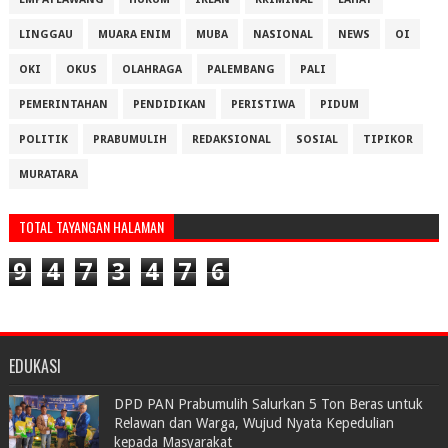
LINGGAU
MUARA ENIM
MUBA
NASIONAL
NEWS
OI
OKI
OKUS
OLAHRAGA
PALEMBANG
PALI
PEMERINTAHAN
PENDIDIKAN
PERISTIWA
PIDUM
POLITIK
PRABUMULIH
REDAKSIONAL
SOSIAL
TIPIKOR
MURATARA
TOTAL TAYANGAN HALAMAN
9
4
7
3
4
7
6
EDUKASI
DPD PAN Prabumulih Salurkan 5 Ton Beras untuk
Relawan dan Warga, Wujud Nyata Kepedulian
kepada Masyarakat