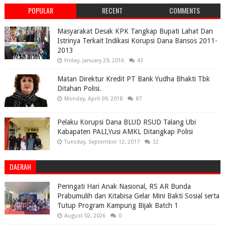
POPULAR
RECENT
COMMENTS
Masyarakat Desak KPK Tangkap Bupati Lahat Dan
Istrinya Terkait Indikasi Korupsi Dana Bansos 2011-
2013
Friday, January 29, 2016
43
Matan Direktur Kredit PT Bank Yudha Bhakti Tbk
Ditahan Polisi.
Monday, April 09, 2018
87
Pelaku Korupsi Dana BLUD RSUD Talang Ubi
Kabapaten PALI,Yusi AMKL Ditangkap Polisi
Tuesday, September 12, 2017
32
DAERAH
Peringati Hari Anak Nasional, RS AR Bunda
Prabumulih dan Kitabisa Gelar Mini Bakti Sosial serta
Tutup Program Kampung Bijak Batch 1
August 02, 2026
0