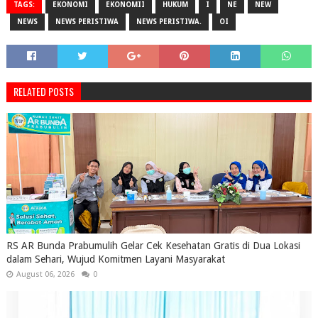
TAGS:
EKONOMI
EKONOMII
HUKUM
I
NE
NEW
NEWS
NEWS PERISTIWA
NEWS PERISTIWA.
OI
RELATED POSTS
RS AR Bunda Prabumulih Gelar Cek Kesehatan Gratis di Dua Lokasi
dalam Sehari, Wujud Komitmen Layani Masyarakat
August 06, 2026
0