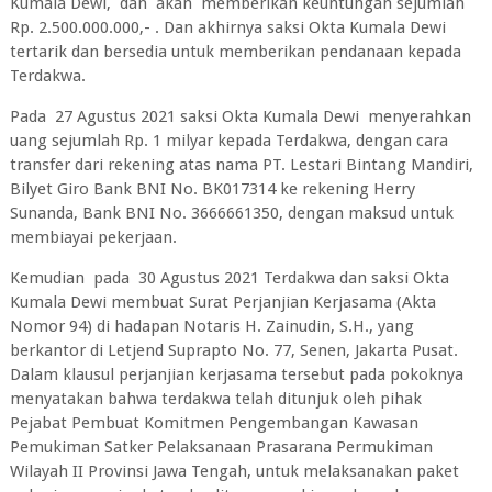
Kumala Dewi, dan akan memberikan keuntungan sejumlah
Rp. 2.500.000.000,- . Dan akhirnya saksi Okta Kumala Dewi
tertarik dan bersedia untuk memberikan pendanaan kepada
Terdakwa.
Pada 27 Agustus 2021 saksi Okta Kumala Dewi menyerahkan
uang sejumlah Rp. 1 milyar kepada Terdakwa, dengan cara
transfer dari rekening atas nama PT. Lestari Bintang Mandiri,
Bilyet Giro Bank BNI No. BK017314 ke rekening Herry
Sunanda, Bank BNI No. 3666661350, dengan maksud untuk
membiayai pekerjaan.
Kemudian pada 30 Agustus 2021 Terdakwa dan saksi Okta
Kumala Dewi membuat Surat Perjanjian Kerjasama (Akta
Nomor 94) di hadapan Notaris H. Zainudin, S.H., yang
berkantor di Letjend Suprapto No. 77, Senen, Jakarta Pusat.
Dalam klausul perjanjian kerjasama tersebut pada pokoknya
menyatakan bahwa terdakwa telah ditunjuk oleh pihak
Pejabat Pembuat Komitmen Pengembangan Kawasan
Pemukiman Satker Pelaksanaan Prasarana Permukiman
Wilayah II Provinsi Jawa Tengah, untuk melaksanakan paket