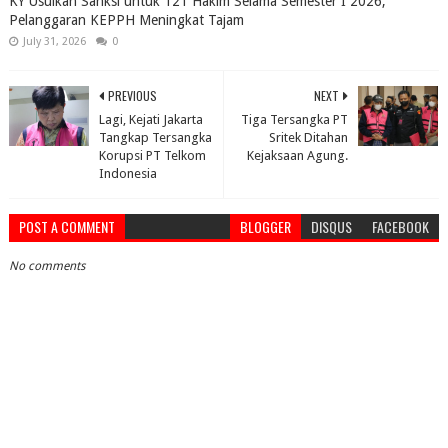
KY Usulkan Sanksi untuk 121 Hakim Selama Semester I 2026,
Pelanggaran KEPPH Meningkat Tajam
July 31, 2026
0
PREVIOUS
NEXT
Lagi, Kejati Jakarta
Tiga Tersangka PT
Tangkap Tersangka
Sritek Ditahan
Korupsi PT Telkom
Kejaksaan Agung.
Indonesia
POST A COMMENT
BLOGGER
DISQUS
FACEBOOK
No comments