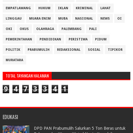
EMPATLAWANG
HUKUM
IKLAN
KRIMINAL
LAHAT
LINGGAU
MUARA ENIM
MUBA
NASIONAL
NEWS
OI
OKI
OKUS
OLAHRAGA
PALEMBANG
PALI
PEMERINTAHAN
PENDIDIKAN
PERISTIWA
PIDUM
POLITIK
PRABUMULIH
REDAKSIONAL
SOSIAL
TIPIKOR
MURATARA
TOTAL TAYANGAN HALAMAN
9
4
7
3
3
4
1
EDUKASI
DPD PAN Prabumulih Salurkan 5 Ton Beras untuk