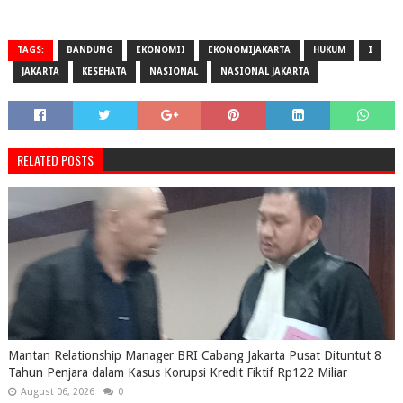
TAGS:
BANDUNG
EKONOMII
EKONOMIJAKARTA
HUKUM
I
JAKARTA
KESEHATA
NASIONAL
NASIONAL JAKARTA
RELATED POSTS
Mantan Relationship Manager BRI Cabang Jakarta Pusat Dituntut 8
Tahun Penjara dalam Kasus Korupsi Kredit Fiktif Rp122 Miliar
August 06, 2026
0