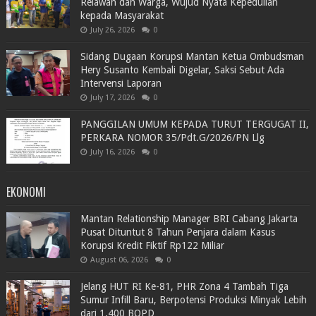
Relawan dan Warga, Wujud Nyata Kepedulian
kepada Masyarakat
July 26, 2026
0
Sidang Dugaan Korupsi Mantan Ketua Ombudsman
Hery Susanto Kembali Digelar, Saksi Sebut Ada
Intervensi Laporan
July 17, 2026
0
PANGGILAN UMUM KEPADA TURUT TERGUGAT II,
PERKARA NOMOR 35/Pdt.G/2026/PN Llg
July 16, 2026
0
EKONOMI
Mantan Relationship Manager BRI Cabang Jakarta
Pusat Dituntut 8 Tahun Penjara dalam Kasus
Korupsi Kredit Fiktif Rp122 Miliar
August 06, 2026
0
Jelang HUT RI Ke-81, PHR Zona 4 Tambah Tiga
Sumur Infill Baru, Berpotensi Produksi Minyak Lebih
dari 1.400 BOPD