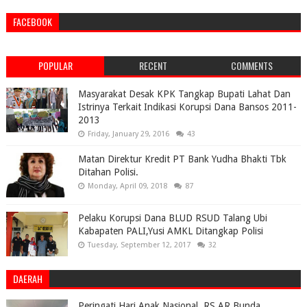
FACEBOOK
POPULAR
RECENT
COMMENTS
Masyarakat Desak KPK Tangkap Bupati Lahat Dan
Istrinya Terkait Indikasi Korupsi Dana Bansos 2011-
2013
Friday, January 29, 2016
43
Matan Direktur Kredit PT Bank Yudha Bhakti Tbk
Ditahan Polisi.
Monday, April 09, 2018
87
Pelaku Korupsi Dana BLUD RSUD Talang Ubi
Kabapaten PALI,Yusi AMKL Ditangkap Polisi
Tuesday, September 12, 2017
32
DAERAH
Peringati Hari Anak Nasional, RS AR Bunda