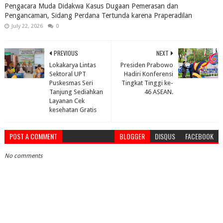
Pengacara Muda Didakwa Kasus Dugaan Pemerasan dan
Pengancaman, Sidang Perdana Tertunda karena Praperadilan
July 22, 2026
0
PREVIOUS
NEXT
Lokakarya Lintas
Presiden Prabowo
Sektoral UPT
Hadiri Konferensi
Puskesmas Seri
Tingkat Tinggi ke-
Tanjung Sediahkan
46 ASEAN.
Layanan Cek
kesehatan Gratis
POST A COMMENT
BLOGGER
DISQUS
FACEBOOK
No comments