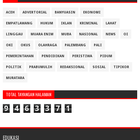
ACEH
ADVERTORIAL
BANYUASIN
EKONOMI
EMPATLAWANG
HUKUM
IKLAN
KRIMINAL
LAHAT
LINGGAU
MUARA ENIM
MUBA
NASIONAL
NEWS
OI
OKI
OKUS
OLAHRAGA
PALEMBANG
PALI
PEMERINTAHAN
PENDIDIKAN
PERISTIWA
PIDUM
POLITIK
PRABUMULIH
REDAKSIONAL
SOSIAL
TIPIKOR
MURATARA
TOTAL TAYANGAN HALAMAN
9
4
6
3
3
7
1
EDUKASI