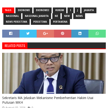
TAGS:
EKONOMI
EKONOMII
HUKUM
I
J
JAKARTA
NASIONAL
NASIONAL JAKARTA
NE
NEW
NEWS
NEWS PERISTIWA
PERISTIWA
PERTAMINA
RELATED POSTS
Sekretaris MA Jelaskan Mekanisme Pemberhentian Hakim Usai
Putusan MKH
August 05, 2026
0