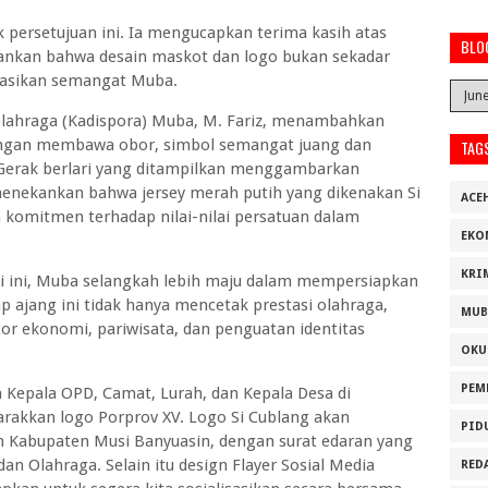
persetujuan ini. Ia mengucapkan terima kasih atas
BLO
nkan bahwa desain maskot dan logo bukan sekadar
ntasikan semangat Muba.
Olahraga (Kadispora) Muba, M. Fariz, menambahkan
engan membawa obor, simbol semangat juang dan
TAG
. Gerak berlari yang ditampilkan menggambarkan
menekankan bahwa jersey merah putih yang dikenakan Si
ACE
komitmen terhadap nilai-nilai persatuan dalam
EKO
KRI
i ini, Muba selangkah lebih maju dalam mempersiapkan
p ajang ini tidak hanya mencetak prestasi olahraga,
MUB
or ekonomi, pariwisata, dan penguatan identitas
OKU
PEM
 Kepala OPD, Camat, Lurah, dan Kepala Desa di
kkan logo Porprov XV. Logo Si Cublang akan
PID
 Kabupaten Musi Banyuasin, dengan surat edaran yang
an Olahraga. Selain itu design Flayer Sosial Media
RED