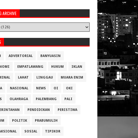
G ARCHIVE
S
H
ADVERTORIAL
BANYUASIN
NOMI
EMPATLAWANG
HUKUM
IKLAN
MINAL
LAHAT
LINGGAU
MUARA ENIM
A
NASIONAL
NEWS
OI
OKI
S
OLAHRAGA
PALEMBANG
PALI
ERINTAHAN
PENDIDIKAN
PERISTIWA
UM
POLITIK
PRABUMULIH
AKSIONAL
SOSIAL
TIPIKOR