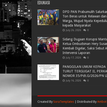
EDUKASI
DPD PAN Prabumulih Salurka
Ton Beras untuk Relawan dan
Warga, Wujud Nyata Kepeduli
kepada Masyarakat
July 26, 2026
0
Sidang Dugaan Korupsi Mant
Ketua Ombudsman Hery Susa
Kembali Digelar, Saksi Sebut 
Intervensi Laporan
July 17, 2026
0
PANGGILAN UMUM KEPADA
TURUT TERGUGAT II, PERK
NOMOR 35/Pdt.G/2026/PN L
July 16, 2026
0
Created By
SoraTemplates
| Distributed By
Ambot 