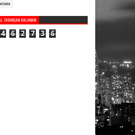
ATARA
AL TAYANGAN HALAMAN
4
6
2
7
3
6