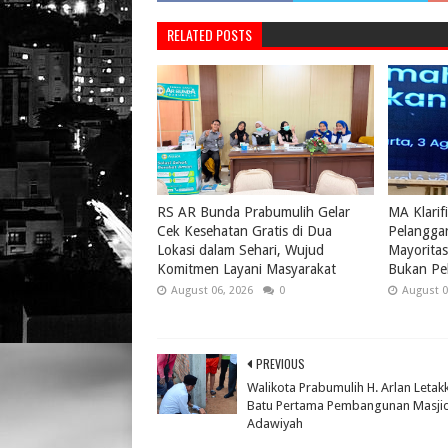
RELATED POSTS
RS AR Bunda Prabumulih Gelar
MA Klarif
Cek Kesehatan Gratis di Dua
Pelangga
Lokasi dalam Sehari, Wujud
Mayoritas 
Komitmen Layani Masyarakat
Bukan Pel
August 06, 2026
0
August 0
PREVIOUS
Walikota Prabumulih H. Arlan Letak
Batu Pertama Pembangunan Masjid
Adawiyah