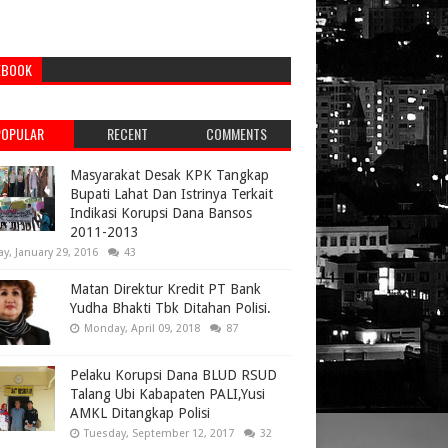
EBOOK
POPULAR
RECENT
COMMENTS
Masyarakat Desak KPK Tangkap
Bupati Lahat Dan Istrinya Terkait
Indikasi Korupsi Dana Bansos
2011-2013
ay, January 29, 2016
43
Matan Direktur Kredit PT Bank
Yudha Bhakti Tbk Ditahan Polisi.
Monday, April 09, 2018
87
Pelaku Korupsi Dana BLUD RSUD
Talang Ubi Kabapaten PALI,Yusi
AMKL Ditangkap Polisi
Tuesday, September 12, 2017
32