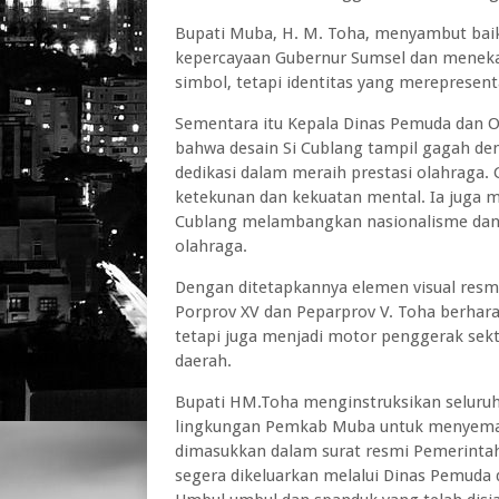
Bupati Muba, H. M. Toha, menyambut baik 
kepercayaan Gubernur Sumsel dan meneka
simbol, tetapi identitas yang mereprese
Sementara itu Kepala Dinas Pemuda dan 
bahwa desain Si Cublang tampil gagah d
dedikasi dalam meraih prestasi olahraga
ketekunan dan kekuatan mental. Ia juga 
Cublang melambangkan nasionalisme dan 
olahraga.
Dengan ditetapkannya elemen visual resm
Porprov XV dan Peparprov V. Toha berhara
tetapi juga menjadi motor penggerak sekt
daerah.
Bupati HM.Toha menginstruksikan seluruh
lingkungan Pemkab Muba untuk menyemara
dimasukkan dalam surat resmi Pemerintah
segera dikeluarkan melalui Dinas Pemuda d