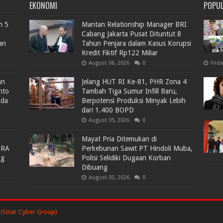
EKONOMI
POPU
n 5
Mantan Relationship Manager BRI
Cabang Jakarta Pusat Dituntut 8
an
Tahun Penjara dalam Kasus Korupsi
Kredit Fiktif Rp122 Miliar
August 06, 2026
0
Frid
an
Jelang HUT RI Ke-81, PHR Zona 4
nto
Tambah Tiga Sumur Infill Baru,
Ada
Berpotensi Produksi Minyak Lebih
dari 1.400 BOPD
August 05, 2026
0
Mayat Pria Ditemukan di
ARA
Perkebunan Sawit PT Hindoli Muba,
lg
Polisi Selidiki Dugaan Korban
Dibuang
August 03, 2026
0
(Sinar Cyber Group)