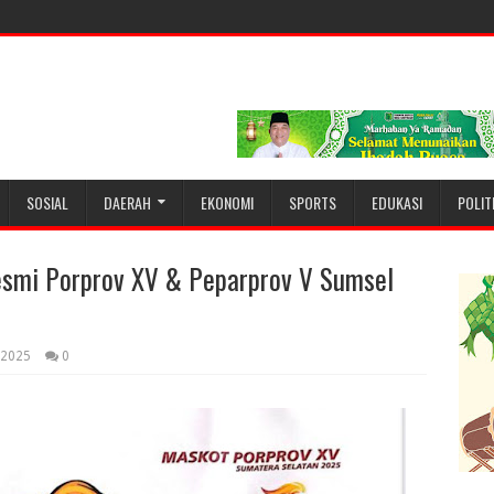
SOSIAL
DAERAH
EKONOMI
SPORTS
EDUKASI
POLIT
esmi Porprov XV & Peparprov V Sumsel
, 2025
0