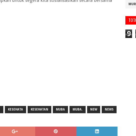
pkan untuk segera kita sosialisasikan secara bersama
MUR
TOT
9
I
KESEHATA
KESEHATAN
MUBA
MUBA.
NEW
NEWS