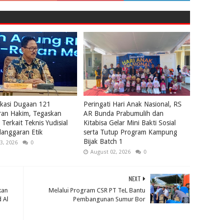
ikasi Dugaan 121
Peringati Hari Anak Nasional, RS
ran Hakim, Tegaskan
AR Bunda Prabumulih dan
Terkait Teknis Yudisial
Kitabisa Gelar Mini Bakti Sosial
anggaran Etik
serta Tutup Program Kampung
Bijak Batch 1
3, 2026
0
August 02, 2026
0
NEXT
kan
Melalui Program CSR PT TeL Bantu
 Al
Pembangunan Sumur Bor