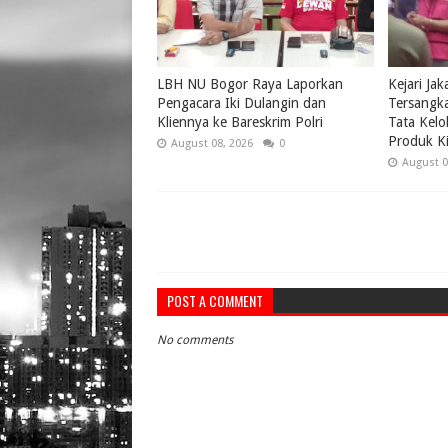
LBH NU Bogor Raya Laporkan
Kejari Ja
Pengacara Iki Dulangin dan
Tersangk
Kliennya ke Bareskrim Polri
Tata Kelo
Produk Ki
August 08, 2026
0
August 0
POST A COMMENT
No comments