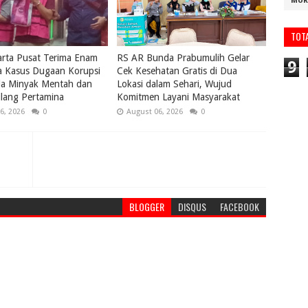
MUR
TOT
karta Pusat Terima Enam
RS AR Bunda Prabumulih Gelar
9
a Kasus Dugaan Korupsi
Cek Kesehatan Gratis di Dua
la Minyak Mentah dan
Lokasi dalam Sehari, Wujud
lang Pertamina
Komitmen Layani Masyarakat
6, 2026
0
August 06, 2026
0
BLOGGER
DISQUS
FACEBOOK