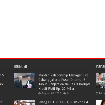
EKONOMI
POPU
n 5
Mantan Relationship Manager BRI
Cabang Jakarta Pusat Dituntut 8
an
Tahun Penjara dalam Kasus Korupsi
Kredit Fiktif Rp122 Miliar
August 06, 2026
0
Frid
an
Jelang HUT RI Ke-81, PHR Zona 4