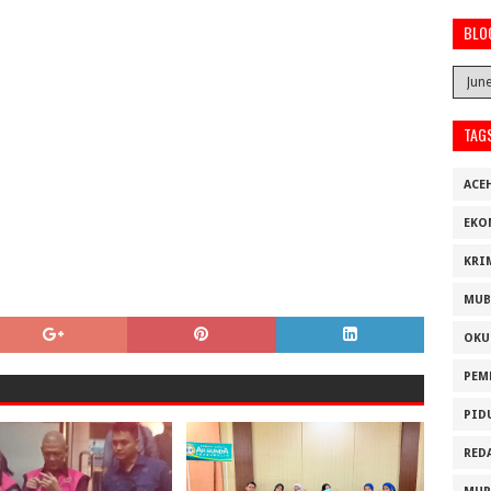
BLO
TAG
ACE
EKO
KRI
MUB
OKU
PEM
PID
RED