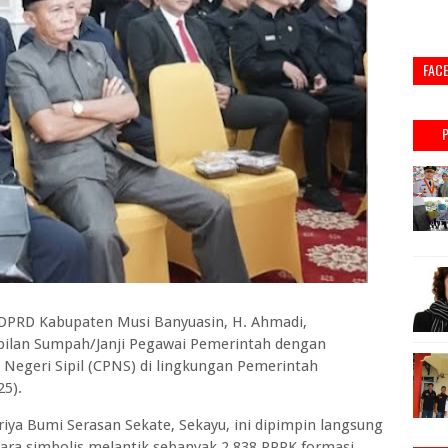
FAC
 DPRD Kabupaten Musi Banyuasin, H. Ahmadi,
bilan Sumpah/Janji Pegawai Pemerintah dengan
 Negeri Sipil (CPNS) di lingkungan Pemerintah
25).
iya Bumi Serasan Sekate, Sekayu, ini dipimpin langsung
ara simbolis melantik sebanyak 2.838 PPPK formasi