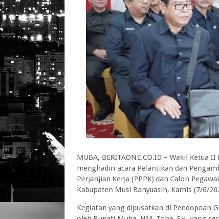
MUBA, BERITAONE.CO.ID – Wakil Ketua II
menghadiri acara Pelantikan dan Pengam
Perjanjian Kerja (PPPK) dan Calon Pegawai
Kabupaten Musi Banyuasin, Kamis (7/6/20
Kegiatan yang dipusatkan di Pendopoan Gr
oleh Bupati Muba, HM. Toha, SH, yang sec