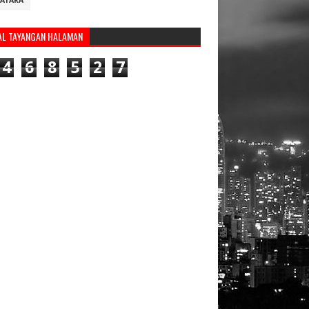
ATARA
AL TAYANGAN HALAMAN
4
6
8
5
2
7