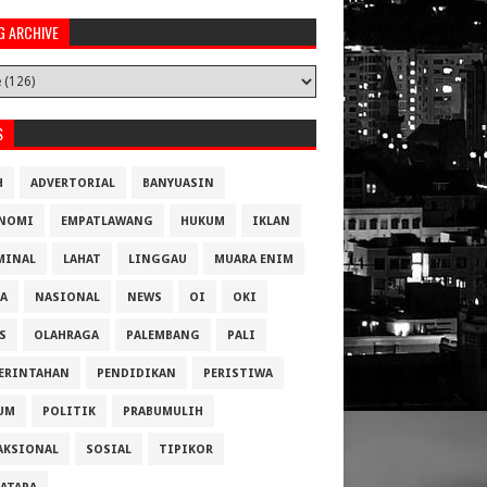
G ARCHIVE
S
H
ADVERTORIAL
BANYUASIN
NOMI
EMPATLAWANG
HUKUM
IKLAN
MINAL
LAHAT
LINGGAU
MUARA ENIM
A
NASIONAL
NEWS
OI
OKI
S
OLAHRAGA
PALEMBANG
PALI
ERINTAHAN
PENDIDIKAN
PERISTIWA
UM
POLITIK
PRABUMULIH
AKSIONAL
SOSIAL
TIPIKOR