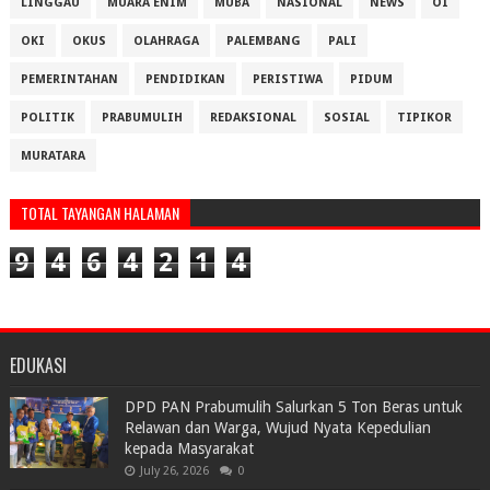
LINGGAU
MUARA ENIM
MUBA
NASIONAL
NEWS
OI
OKI
OKUS
OLAHRAGA
PALEMBANG
PALI
PEMERINTAHAN
PENDIDIKAN
PERISTIWA
PIDUM
POLITIK
PRABUMULIH
REDAKSIONAL
SOSIAL
TIPIKOR
MURATARA
TOTAL TAYANGAN HALAMAN
9
4
6
4
2
1
4
EDUKASI
DPD PAN Prabumulih Salurkan 5 Ton Beras untuk
Relawan dan Warga, Wujud Nyata Kepedulian
kepada Masyarakat
July 26, 2026
0