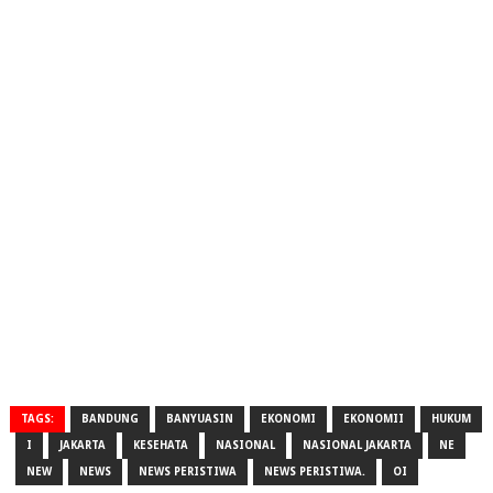
TAGS:
BANDUNG
BANYUASIN
EKONOMI
EKONOMII
HUKUM
I
JAKARTA
KESEHATA
NASIONAL
NASIONAL JAKARTA
NE
NEW
NEWS
NEWS PERISTIWA
NEWS PERISTIWA.
OI