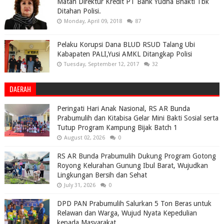
Matan Direktur Kredit PT Bank Yudha Bhakti Tbk
Ditahan Polisi.
Monday, April 09, 2018
87
Pelaku Korupsi Dana BLUD RSUD Talang Ubi
Kabapaten PALI,Yusi AMKL Ditangkap Polisi
Tuesday, September 12, 2017
32
DAERAH
Peringati Hari Anak Nasional, RS AR Bunda
Prabumulih dan Kitabisa Gelar Mini Bakti Sosial serta
Tutup Program Kampung Bijak Batch 1
August 02, 2026
0
RS AR Bunda Prabumulih Dukung Program Gotong
Royong Kelurahan Gunung Ibul Barat, Wujudkan
Lingkungan Bersih dan Sehat
July 31, 2026
0
DPD PAN Prabumulih Salurkan 5 Ton Beras untuk
Relawan dan Warga, Wujud Nyata Kepedulian
kepada Masyarakat