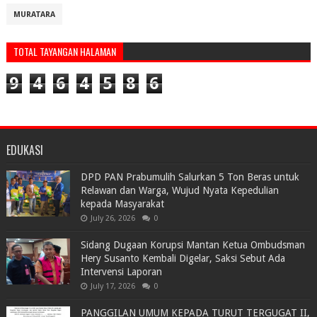
MURATARA
TOTAL TAYANGAN HALAMAN
9
4
6
4
5
8
6
EDUKASI
DPD PAN Prabumulih Salurkan 5 Ton Beras untuk
Relawan dan Warga, Wujud Nyata Kepedulian
kepada Masyarakat
July 26, 2026
0
Sidang Dugaan Korupsi Mantan Ketua Ombudsman
Hery Susanto Kembali Digelar, Saksi Sebut Ada
Intervensi Laporan
July 17, 2026
0
PANGGILAN UMUM KEPADA TURUT TERGUGAT II,