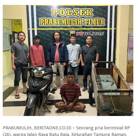
PRABUMULIH, BERITAONE.CO.ID – Seorang pria berinisial RP
(26), warga Jalan Raya Batu Raja, Kelurahan Tanjung Raman,