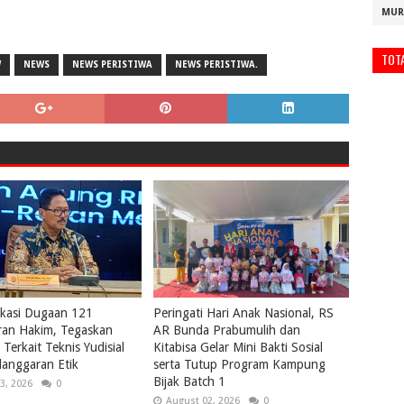
MUR
TOT
W
NEWS
NEWS PERISTIWA
NEWS PERISTIWA.
ikasi Dugaan 121
Peringati Hari Anak Nasional, RS
ran Hakim, Tegaskan
AR Bunda Prabumulih dan
Terkait Teknis Yudisial
Kitabisa Gelar Mini Bakti Sosial
anggaran Etik
serta Tutup Program Kampung
Bijak Batch 1
3, 2026
0
August 02, 2026
0