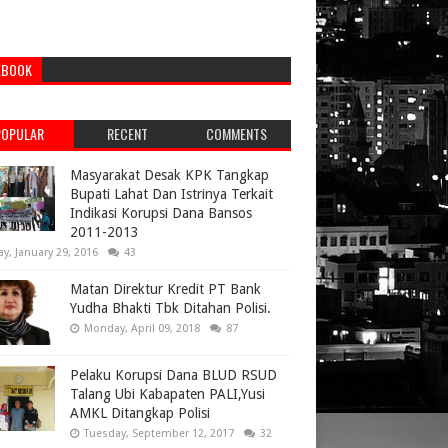
EBOOK
POPULAR
RECENT
COMMENTS
Masyarakat Desak KPK Tangkap
Bupati Lahat Dan Istrinya Terkait
Indikasi Korupsi Dana Bansos
2011-2013
ay, January 29, 2016
43
Matan Direktur Kredit PT Bank
Yudha Bhakti Tbk Ditahan Polisi.
Monday, April 09, 2018
87
Pelaku Korupsi Dana BLUD RSUD
Talang Ubi Kabapaten PALI,Yusi
AMKL Ditangkap Polisi
Tuesday, September 12, 2017
32