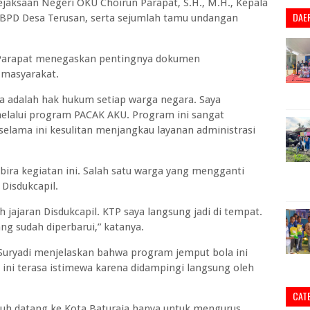
ejaksaan Negeri OKU Choirun Parapat, S.H., M.H., Kepala
DAE
a BPD Desa Terusan, serta sejumlah tamu undangan
 Parapat menegaskan pentingnya dokumen
 masyarakat.
ya adalah hak hukum setiap warga negara. Saya
elalui program PACAK AKU. Program ini sangat
elama ini kesulitan menjangkau layanan administrasi
ra kegiatan ini. Salah satu warga yang mengganti
Disdukcapil.
 jajaran Disdukcapil. KTP saya langsung jadi di tempat.
ng sudah diperbarui,” katanya.
 Suryadi menjelaskan bahwa program jemput bola ini
 ini terasa istimewa karena didampingi langsung oleh
CAT
jauh datang ke Kota Baturaja hanya untuk mengurus