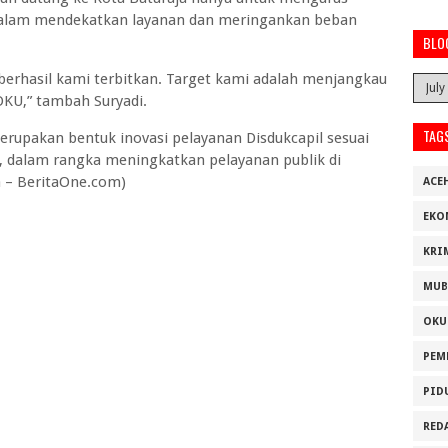
dalam mendekatkan layanan dan meringankan beban
BLO
 berhasil kami terbitkan. Target kami adalah menjangkau
OKU,” tambah Suryadi.
TAG
rupakan bentuk inovasi pelayanan Disdukcapil sesuai
, dalam rangka meningkatkan pelayanan publik di
a – BeritaOne.com)
ACE
EKO
KRI
MUB
OKU
PEM
PID
RED