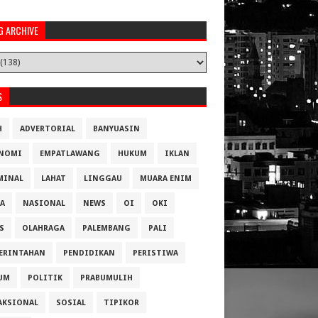
G ARCHIVE
S
H
ADVERTORIAL
BANYUASIN
NOMI
EMPATLAWANG
HUKUM
IKLAN
MINAL
LAHAT
LINGGAU
MUARA ENIM
A
NASIONAL
NEWS
OI
OKI
S
OLAHRAGA
PALEMBANG
PALI
ERINTAHAN
PENDIDIKAN
PERISTIWA
UM
POLITIK
PRABUMULIH
AKSIONAL
SOSIAL
TIPIKOR