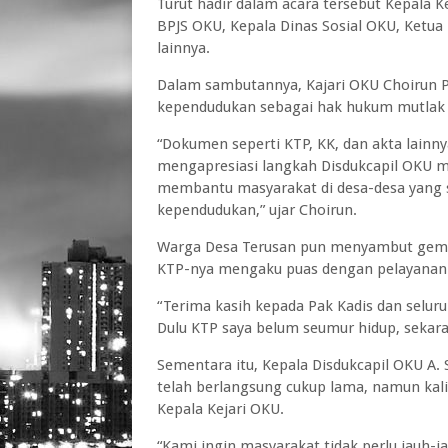
Turut hadir dalam acara tersebut Kepala K
BPJS OKU, Kepala Dinas Sosial OKU, Ketu
lainnya.
Dalam sambutannya, Kajari OKU Choirun
kependudukan sebagai hak hukum mutlak
“Dokumen seperti KTP, KK, dan akta lainn
mengapresiasi langkah Disdukcapil OKU m
membantu masyarakat di desa-desa yang s
kependudukan,” ujar Choirun.
Warga Desa Terusan pun menyambut gembi
KTP-nya mengaku puas dengan pelayanan 
“Terima kasih kepada Pak Kadis dan seluruh
Dulu KTP saya belum seumur hidup, sekara
Sementara itu, Kepala Disdukcapil OKU A.
telah berlangsung cukup lama, namun kali
Kepala Kejari OKU.
“Kami ingin masyarakat tidak perlu jauh-