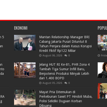
EKONOMI
POPU
n 5
Mantan Relationship Manager BRI
Cabang Jakarta Pusat Dituntut 8
an
Tahun Penjara dalam Kasus Korupsi
Kredit Fiktif Rp122 Miliar
August 06, 2026
0
Frid
an
Jelang HUT RI Ke-81, PHR Zona 4
nto
Tambah Tiga Sumur Infill Baru,
Ada
Berpotensi Produksi Minyak Lebih
dari 1.400 BOPD
August 05, 2026
0
Mayat Pria Ditemukan di
ARA
Perkebunan Sawit PT Hindoli Muba,
lg
Polisi Selidiki Dugaan Korban
Dibuang