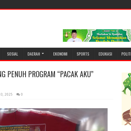
SOSIAL
DAERAH
EKONOMI
SPORTS
EDUKASI
POLIT
NG PENUH PROGRAM “PACAK AKU”
03, 2025
0