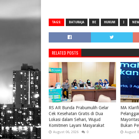
TAGS:
BATURAJA
BE
HUKUM
I
NE
RELATED POSTS
RS AR Bunda Prabumulih Gelar
MA Klarif
Cek Kesehatan Gratis di Dua
Pelangga
Lokasi dalam Sehari, Wujud
Mayoritas 
Komitmen Layani Masyarakat
Bukan Pel
August 06, 2026
0
August 0