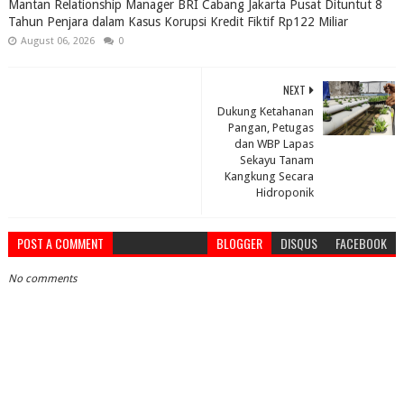
Mantan Relationship Manager BRI Cabang Jakarta Pusat Dituntut 8
Tahun Penjara dalam Kasus Korupsi Kredit Fiktif Rp122 Miliar
August 06, 2026
0
NEXT
Dukung Ketahanan
Pangan, Petugas
dan WBP Lapas
Sekayu Tanam
Kangkung Secara
Hidroponik
POST A COMMENT
BLOGGER
DISQUS
FACEBOOK
No comments