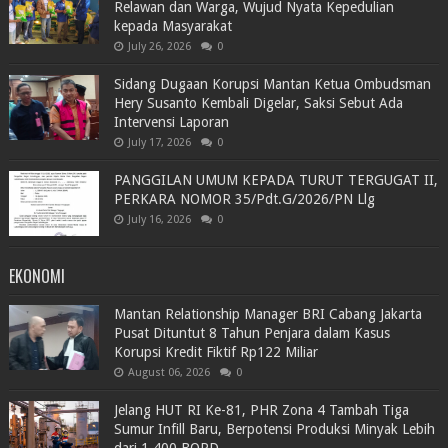
Relawan dan Warga, Wujud Nyata Kepedulian
kepada Masyarakat
July 26, 2026
0
Sidang Dugaan Korupsi Mantan Ketua Ombudsman
Hery Susanto Kembali Digelar, Saksi Sebut Ada
Intervensi Laporan
July 17, 2026
0
PANGGILAN UMUM KEPADA TURUT TERGUGAT II,
PERKARA NOMOR 35/Pdt.G/2026/PN Llg
July 16, 2026
0
EKONOMI
Mantan Relationship Manager BRI Cabang Jakarta
Pusat Dituntut 8 Tahun Penjara dalam Kasus
Korupsi Kredit Fiktif Rp122 Miliar
August 06, 2026
0
Jelang HUT RI Ke-81, PHR Zona 4 Tambah Tiga
Sumur Infill Baru, Berpotensi Produksi Minyak Lebih
dari 1.400 BOPD