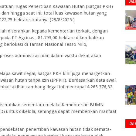
DAE
a Satuan Tugas Penertiban Kawasan Hutan (Satgas PKH)
dan hingga saat ini, total luas kawasan hutan yang
022,75 hektare, katanya (28/8/2025.)
telah diserahkan kepada kementerian terkait, dengan
kepada PT Agrinas , 81.793,00 hektare dikembalikan
g berlokasi di Taman Nasional Tesso Nilo,
 proses administrasi dan dalam waktu dekat akan
apa sawit ilegal, Satgas PKH kini juga menargetkan
asan hutan tanpa izin (IPPKH). Berdasarkan data awal,
mbali akibat tambang ilegal ini mencapai 4.265.376,32
 diserahkan sementara melalui Kementerian BUMN
ID) untuk dikelola, sehingga dapat memberikan manfaat
CAT
pendekatan penertiban kawasan hutan tidak semata-
n melalui penguasaan kembali kawasan hutan oleh