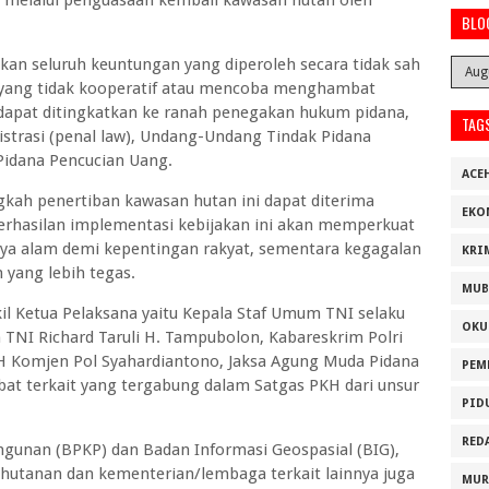
BLO
an seluruh keuntungan yang diperoleh secara tidak sah
 yang tidak kooperatif atau mencoba menghambat
 dapat ditingkatkan ke ranah penegakan hukum pidana,
TAG
strasi (penal law), Undang-Undang Tindak Pidana
idana Pencucian Uang.
ACE
gkah penertiban kawasan hutan ini dapat diterima
EKO
eberhasilan implementasi kebijakan ini akan memperkuat
ya alam demi kepentingan rakyat, sementara kegagalan
KRI
 yang lebih tegas.
MUB
kil Ketua Pelaksana yaitu Kepala Staf Umum TNI selaku
OKU
 TNI Richard Taruli H. Tampubolon, Kabareskrim Polri
KH Komjen Pol Syahardiantono, Jaksa Agung Muda Pidana
PEM
abat terkait yang tergabung dalam Satgas PKH dari unsur
PID
RED
nan (BPKP) dan Badan Informasi Geospasial (BIG),
utanan dan kementerian/lembaga terkait lainnya juga
MUR