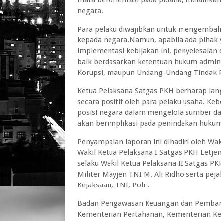
negara.
Para pelaku diwajibkan untuk mengembalik
kepada negara.Namun, apabila ada pihak
implementasi kebijakan ini, penyelesaian
baik berdasarkan ketentuan hukum admini
Korupsi, maupun Undang-Undang Tindak P
Ketua Pelaksana Satgas PKH berharap lan
secara positif oleh para pelaku usaha. K
posisi negara dalam mengelola sumber da
akan berimplikasi pada penindakan hukum
Penyampaian laporan ini dihadiri oleh Wa
Wakil Ketua Pelaksana I Satgas PKH Letjen
selaku Wakil Ketua Pelaksana II Satgas P
Militer Mayjen TNI M. Ali Ridho serta pej
Kejaksaan, TNI, Polri.
Badan Pengawasan Keuangan dan Pembangu
Kementerian Pertahanan, Kementerian Keh