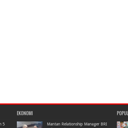
EKONOMI
POPU
n 5
Mantan Relationship Manager BRI