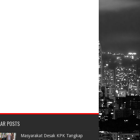
LAR POSTS
Masyarakat Desak KPK Tangkap