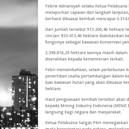
Febrie Adriansyah selaku Ketua Pelaksan
melaporkan capaian dan langkah lanjutan, 
berhasil dikuasai kembali mencapai 3.314.
Dari jumlah tersebut 915.206,46 hektare 
rincian: 833.413,46 hektare dialokasikan 
fungsinya sebagai kawasan konservasi yan
2.398.816,29 hektare lainnya masih dalam
diserahkan kepada kementerian terkait.
Febri menambahkan, selain perkebunan kel
penertiban usaha pertambangan dalam kaw
luas kawasan hutan yang akan dikuasai ke
hektare.
Hasil penguasaan kembali tersebut akan
kepada Mining Industry Indonesia (MIND 
langsung bagi negara dan masyarakat.
Ketua Pelaksana Satgas PKH menegaskan 
mata berorientasi pada pidana, melainka