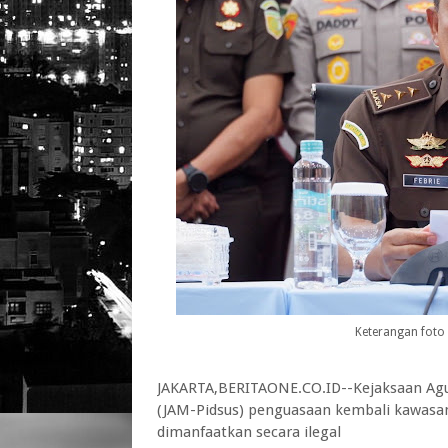
Keterangan foto 
JAKARTA,BERITAONE.CO.ID--Kejaksaan Agu
(JAM-Pidsus) penguasaan kembali kawasan
dimanfaatkan secara ilegal