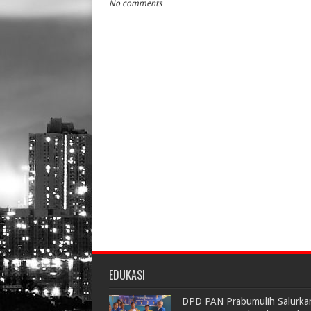
No comments
EDUKASI
DPD PAN Prabumulih Salurka