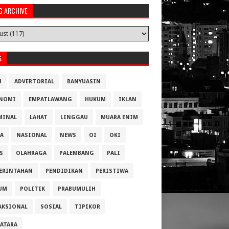
G ARCHIVE
S
H
ADVERTORIAL
BANYUASIN
NOMI
EMPATLAWANG
HUKUM
IKLAN
MINAL
LAHAT
LINGGAU
MUARA ENIM
A
NASIONAL
NEWS
OI
OKI
S
OLAHRAGA
PALEMBANG
PALI
ERINTAHAN
PENDIDIKAN
PERISTIWA
UM
POLITIK
PRABUMULIH
AKSIONAL
SOSIAL
TIPIKOR
ATARA