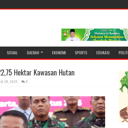
SOSIAL
DAERAH
EKONOMI
SPORTS
EDUKASI
POLIT
22,75 Hektar Kawasan Hutan
st 28, 2025
0