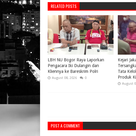
RELATED POSTS
LBH NU Bogor Raya Laporkan
Kejari Ja
Pengacara Iki Dulangin dan
Tersangk
Kliennya ke Bareskrim Polri
Tata Kelo
Produk Ki
August 08, 2026
0
August 0
POST A COMMENT