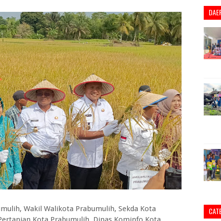
DAE
umulih, Wakil Walikota Prabumulih, Sekda Kota
CAT
 Pertanian Kota Prabumulih, Dinas Kominfo Kota