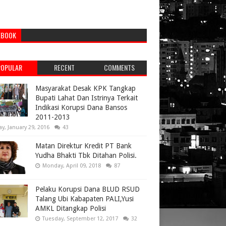
EBOOK
POPULAR
RECENT
COMMENTS
Masyarakat Desak KPK Tangkap
Bupati Lahat Dan Istrinya Terkait
Indikasi Korupsi Dana Bansos
2011-2013
ay, January 29, 2016
43
Matan Direktur Kredit PT Bank
Yudha Bhakti Tbk Ditahan Polisi.
Monday, April 09, 2018
87
Pelaku Korupsi Dana BLUD RSUD
Talang Ubi Kabapaten PALI,Yusi
AMKL Ditangkap Polisi
Tuesday, September 12, 2017
32