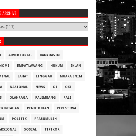
G ARCHIVE
S
H
ADVERTORIAL
BANYUASIN
NOMI
EMPATLAWANG
HUKUM
IKLAN
MINAL
LAHAT
LINGGAU
MUARA ENIM
A
NASIONAL
NEWS
OI
OKI
S
OLAHRAGA
PALEMBANG
PALI
ERINTAHAN
PENDIDIKAN
PERISTIWA
UM
POLITIK
PRABUMULIH
AKSIONAL
SOSIAL
TIPIKOR