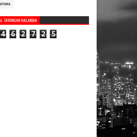
ATARA
AL TAYANGAN HALAMAN
4
6
2
7
2
5