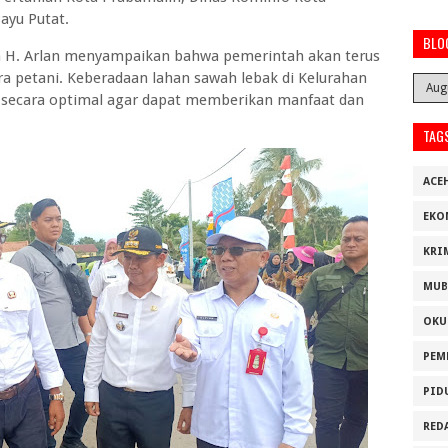
ayu Putat.
BLO
 H. Arlan menyampaikan bahwa pemerintah akan terus
 petani. Keberadaan lahan sawah lebak di Kelurahan
n secara optimal agar dapat memberikan manfaat dan
TAG
ACE
EKO
KRI
MUB
OKU
PEM
PID
RED