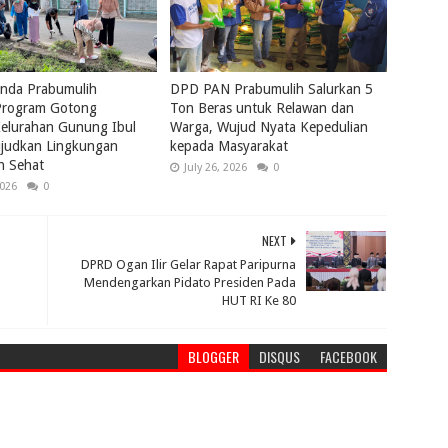
nda Prabumulih
DPD PAN Prabumulih Salurkan 5
rogram Gotong
Ton Beras untuk Relawan dan
elurahan Gunung Ibul
Warga, Wujud Nyata Kepedulian
ujudkan Lingkungan
kepada Masyarakat
n Sehat
July 26, 2026
0
2026
0
NEXT
DPRD Ogan Ilir Gelar Rapat Paripurna
Mendengarkan Pidato Presiden Pada
HUT RI Ke 80
BLOGGER
DISQUS
FACEBOOK