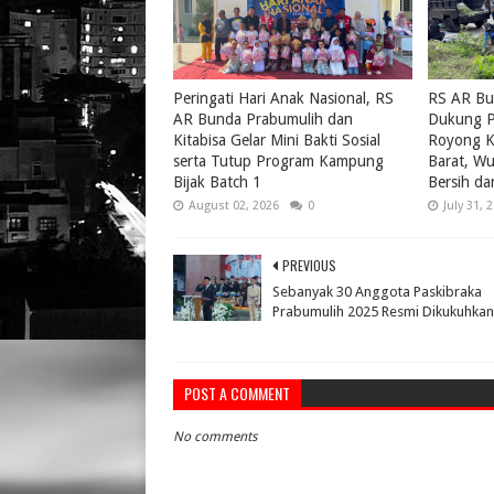
Peringati Hari Anak Nasional, RS
RS AR Bu
AR Bunda Prabumulih dan
Dukung P
Kitabisa Gelar Mini Bakti Sosial
Royong K
serta Tutup Program Kampung
Barat, W
Bijak Batch 1
Bersih da
August 02, 2026
0
July 31, 
PREVIOUS
Sebanyak 30 Anggota Paskibraka
Prabumulih 2025 Resmi Dikukuhkan
POST A COMMENT
No comments