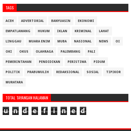
TAGS
ACEH
ADVERTORIAL
BANYUASIN
EKONOMI
EMPATLAWANG
HUKUM
IKLAN
KRIMINAL
LAHAT
LINGGAU
MUARA ENIM
MUBA
NASIONAL
NEWS
OI
OKI
OKUS
OLAHRAGA
PALEMBANG
PALI
PEMERINTAHAN
PENDIDIKAN
PERISTIWA
PIDUM
POLITIK
PRABUMULIH
REDAKSIONAL
SOSIAL
TIPIKOR
MURATARA
TOTAL TAYANGAN HALAMAN
u
n
d
e
f
i
n
e
d