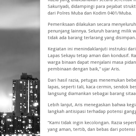
Sakuriyadi, didampingi para pejabat struk
dari Polres Muba dan Kodim 0401/Muba.
Pemeriksaan dilakukan secara menyeluruh,
penunjang lainnya. Seluruh barang milik 
tidak ada barang terlarang yang disimpan.
Kegiatan ini menindaklanjuti instruksi da
Lapas Sekayu tetap aman dan kondusif. Raz
warga binaan dapat menjalani masa pida
pembinaan dengan baik,” ujar Aris.
Dari hasil razia, petugas menemukan bebe
lapas, seperti tali, kaca cermin, sendok be
langsung diamankan sebagai barang sitaa
Lebih lanjut, Aris menegaskan bahwa kegia
langkah antisipasi terhadap potensi ga
“Kami tidak ingin kecolongan. Razia sepert
yang aman, tertib, dan bebas dari potens