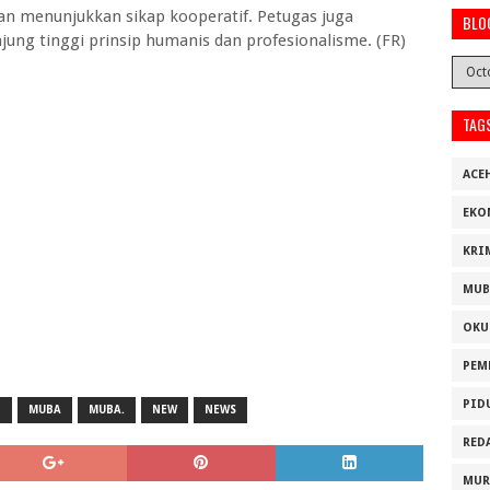
an menunjukkan sikap kooperatif. Petugas juga
BLO
ng tinggi prinsip humanis dan profesionalisme. (FR)
TAG
ACE
EKO
KRI
MUB
OKU
PEM
PID
I
MUBA
MUBA.
NEW
NEWS
RED
MUR