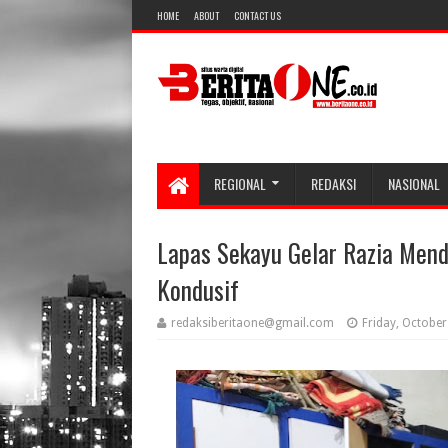
HOME
ABOUT
CONTACT US
REGIONAL
REDAKSI
NASIONAL
Lapas Sekayu Gelar Razia Mend
Kondusif
redaksiberitaone@gmail.com
Friday, October