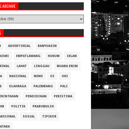
G ARCHIVE
S
H
ADVERTORIAL
BANYUASIN
NOMI
EMPATLAWANG
HUKUM
IKLAN
MINAL
LAHAT
LINGGAU
MUARA ENIM
A
NASIONAL
NEWS
OI
OKI
S
OLAHRAGA
PALEMBANG
PALI
ERINTAHAN
PENDIDIKAN
PERISTIWA
UM
POLITIK
PRABUMULIH
AKSIONAL
SOSIAL
TIPIKOR
ATARA