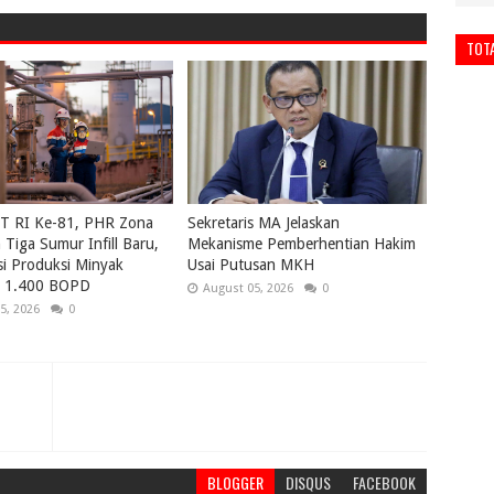
TOT
UT RI Ke-81, PHR Zona
Sekretaris MA Jelaskan
Tiga Sumur Infill Baru,
Mekanisme Pemberhentian Hakim
i Produksi Minyak
Usai Putusan MKH
ri 1.400 BOPD
August 05, 2026
0
5, 2026
0
BLOGGER
DISQUS
FACEBOOK