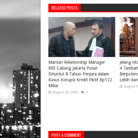
RELATED POSTS
Mantan Relationship Manager
Jelang H
BRI Cabang Jakarta Pusat
4 Tambah 
Dituntut 8 Tahun Penjara dalam
Berpotens
Kasus Korupsi Kredit Fiktif Rp122
Lebih da
Miliar
August 0
August 06, 2026
0
POST A COMMENT