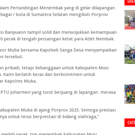
DAE
dalam Pertandingan Menembak yang di gelar dilapangan
rbagai / kota di Sumatera Selatan mengikuti Porprov
i Banyuasin tampil solid dan menunjukkan kemampuan
li perak di tengah persaingan ketat para Atlet Nembak.
Resor Muba bersama Kapolsek Sanga Desa menyampaikan
n tersebut.
an pribadi, tetapi kebanggaan untuk Kabupaten Musi
a. Kami berlatih keras dan berkomitmen untuk
ar Kapolres Muba.
IPTU Joharmen yang turut berjuang di lapangan merasa
bupaten Muba di ajang Porprov 2025. Semoga prestasi
nya untuk terus berprestasi di bidang olahraga,”
CAT
 medali perak, tim menembak Kabupaten Musi