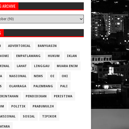
G ARCHIVE
S
H
ADVERTORIAL
BANYUASIN
NOMI
EMPATLAWANG
HUKUM
IKLAN
MINAL
LAHAT
LINGGAU
MUARA ENIM
A
NASIONAL
NEWS
OI
OKI
S
OLAHRAGA
PALEMBANG
PALI
ERINTAHAN
PENDIDIKAN
PERISTIWA
UM
POLITIK
PRABUMULIH
AKSIONAL
SOSIAL
TIPIKOR
ATARA