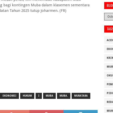
BLO
ng bagi kontingen Muba dalam klasemen sementara
latan Tahun 2025 tutup Joharmen. (FR)
TAG
ACE
EKO
KRI
MUB
OKU
PEM
PID
EKONOMII
HUKUM
I
MUBA
MUBA.
MURATARA
RED
MUR