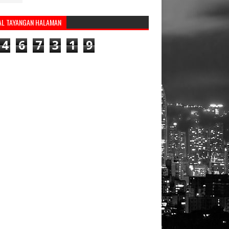
AL TAYANGAN HALAMAN
4
6
7
3
1
9