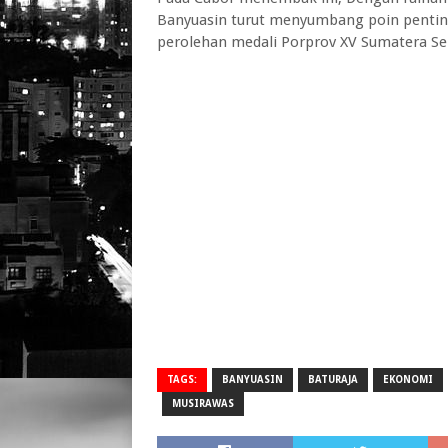
Banyuasin turut menyumbang poin penti
perolehan medali Porprov XV Sumatera Se
TAGS:
BANYUASIN
BATURAJA
EKONOMI
MUSIRAWAS