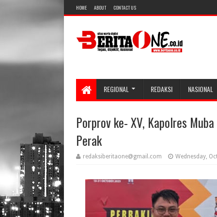
HOME
ABOUT
CONTACT US
REGIONAL
REDAKSI
NASIONAL
Porprov ke- XV, Kapolres Muba
Perak
redaksiberitaone@gmail.com
Wednesday, Oct