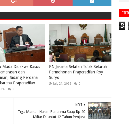
TOT
9
a Muda Didakwa Kasus
PN Jakarta Selatan Tolak Seluruh
emerasan dan
Permohonan Praperadilan Roy
man, Sidang Perdana
Suryo
karena Praperadilan
July 21, 2026
0
2026
0
NEXT
Tiga Mantan Hakim Penerima Suap Rp 40
Miliar Dituntut 12 Tahun Penjara