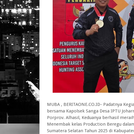
MUBA , BERITAONE.CO.ID- Padatnya Kegia
bersama Kapolsek Sanga Desa IPTU Johar
Porprov. Alhasil, Keduanya berhasil mera
Menembak kelas Production Beregu dalam 
Sumatera Selatan Tahun 2025 di Kabupaten