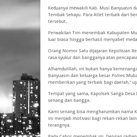
Keduanya mewakili Kab. Musi Banyuasin 
Tembak Sekayu. Para Atlet terbaik dari be
tersebut.
Perwakilan Tim menembak Kabupaten Mus
luar biasa hingga berhasil menyabet meda
Orang Nomor Satu dijajaran Kepolisian 
rasa syukur dan bangganya atas pencapaia
Alhamdulillah, ini bukan hanya kemenang
Banyuasin dan keluarga besar Polres Mub
memberikan yang terbaik bagi daerah,” uj
Tempat yang sama, Kapolsek Sanga Desa 
senang dan bangga.
Kami senang bisa mengharumkan nama Ka
ini menjadi motivasi bagi rekan-rekan lain
terangnya.
Pada Cabor menembak ini, Dengan raihan