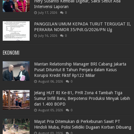
Hery Susanto Kembali Digelar, Saksi Sebut Ada
Intervensi Laporan
July 17, 2026
0
PANGGILAN UMUM KEPADA TURUT TERGUGAT II,
PERKARA NOMOR 35/Pdt.G/2026/PN Llg
July 16, 2026
0
EKONOMI
Mantan Relationship Manager BRI Cabang Jakarta
Pusat Dituntut 8 Tahun Penjara dalam Kasus
Korupsi Kredit Fiktif Rp122 Miliar
August 06, 2026
0
Jelang HUT RI Ke-81, PHR Zona 4 Tambah Tiga
Sumur Infill Baru, Berpotensi Produksi Minyak Lebih
dari 1.400 BOPD
August 05, 2026
0
Mayat Pria Ditemukan di Perkebunan Sawit PT
Hindoli Muba, Polisi Selidiki Dugaan Korban Dibuang
August 03, 2026
0