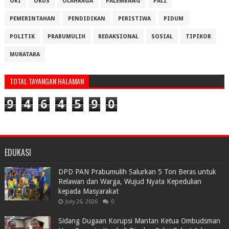
OKI
OKUS
OLAHRAGA
PALEMBANG
PALI
PEMERINTAHAN
PENDIDIKAN
PERISTIWA
PIDUM
POLITIK
PRABUMULIH
REDAKSIONAL
SOSIAL
TIPIKOR
MURATARA
TOTAL TAYANGAN HALAMAN
9
4
6
4
5
9
0
EDUKASI
DPD PAN Prabumulih Salurkan 5 Ton Beras untuk
Relawan dan Warga, Wujud Nyata Kepedulian
kepada Masyarakat
July 26, 2026
0
Sidang Dugaan Korupsi Mantan Ketua Ombudsman