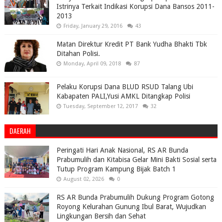
Istrinya Terkait Indikasi Korupsi Dana Bansos 2011-
2013
Friday, January 29, 2016
43
Matan Direktur Kredit PT Bank Yudha Bhakti Tbk
Ditahan Polisi.
Monday, April 09, 2018
87
Pelaku Korupsi Dana BLUD RSUD Talang Ubi
Kabapaten PALI,Yusi AMKL Ditangkap Polisi
Tuesday, September 12, 2017
32
DAERAH
Peringati Hari Anak Nasional, RS AR Bunda
Prabumulih dan Kitabisa Gelar Mini Bakti Sosial serta
Tutup Program Kampung Bijak Batch 1
August 02, 2026
0
RS AR Bunda Prabumulih Dukung Program Gotong
Royong Kelurahan Gunung Ibul Barat, Wujudkan
Lingkungan Bersih dan Sehat