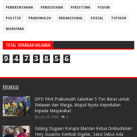
PEMERINTAHAN
PENDIDIKAN
PERISTIWA
PIDUM
POLITIK
PRABUMULIH
REDAKSIONAL
SOSIAL
TIPIKOR
MURATARA
TOTAL TAYANGAN HALAMAN
9
4
7
3
8
5
6
EDUKASI
DPD PAN Prabumulih Salurkan 5 Ton Beras untuk
Relawan dan Warga, Wujud Nyata Kepedulian
kepada Masyarakat
July 26, 2026
0
Sidang Dugaan Korupsi Mantan Ketua Ombudsman
Hery Susanto Kembali Digelar, Saksi Sebut Ada