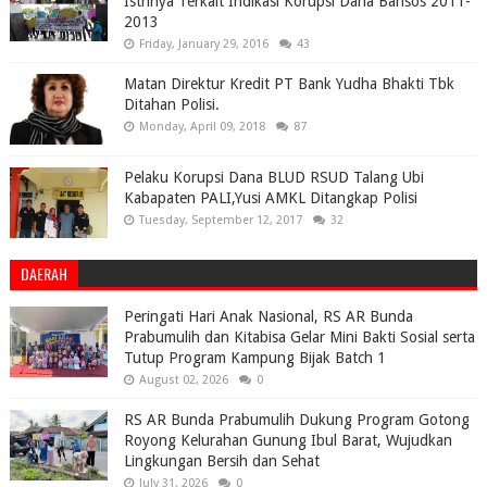
Istrinya Terkait Indikasi Korupsi Dana Bansos 2011-
2013
Friday, January 29, 2016
43
Matan Direktur Kredit PT Bank Yudha Bhakti Tbk
Ditahan Polisi.
Monday, April 09, 2018
87
Pelaku Korupsi Dana BLUD RSUD Talang Ubi
Kabapaten PALI,Yusi AMKL Ditangkap Polisi
Tuesday, September 12, 2017
32
DAERAH
Peringati Hari Anak Nasional, RS AR Bunda
Prabumulih dan Kitabisa Gelar Mini Bakti Sosial serta
Tutup Program Kampung Bijak Batch 1
August 02, 2026
0
RS AR Bunda Prabumulih Dukung Program Gotong
Royong Kelurahan Gunung Ibul Barat, Wujudkan
Lingkungan Bersih dan Sehat
July 31, 2026
0