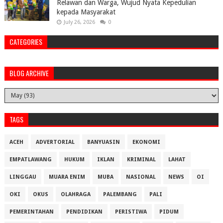
Relawan dan Warga, Wujud Nyata Kepedulian
kepada Masyarakat
July 26, 2026
0
CATEGORIES
BLOG ARCHIVE
TAGS
ACEH
ADVERTORIAL
BANYUASIN
EKONOMI
EMPATLAWANG
HUKUM
IKLAN
KRIMINAL
LAHAT
LINGGAU
MUARA ENIM
MUBA
NASIONAL
NEWS
OI
OKI
OKUS
OLAHRAGA
PALEMBANG
PALI
PEMERINTAHAN
PENDIDIKAN
PERISTIWA
PIDUM