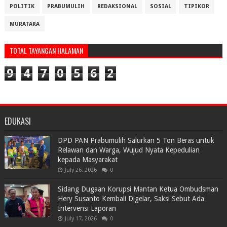
POLITIK
PRABUMULIH
REDAKSIONAL
SOSIAL
TIPIKOR
MURATARA
TOTAL TAYANGAN HALAMAN
9
4
7
0
5
6
2
EDUKASI
DPD PAN Prabumulih Salurkan 5 Ton Beras untuk
Relawan dan Warga, Wujud Nyata Kepedulian
kepada Masyarakat
July 26, 2026
0
Sidang Dugaan Korupsi Mantan Ketua Ombudsman
Hery Susanto Kembali Digelar, Saksi Sebut Ada
Intervensi Laporan
July 17, 2026
0