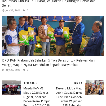
Kelurahan Gunung Ibul Barat, Wujudkan Lingkungan Bersih dan
Sehat
July 31, 2026
0
DPD PAN Prabumulih Salurkan 5 Ton Beras untuk Relawan dan
Warga, Wujud Nyata Kepedulian kepada Masyarakat
July 26, 2026
0
PREVIOUS
NEXT
Musda KAMMI
Dukung Muba Maju
Muba 2026 Sukses
Lebih Cepat, Dinkes
Digelar, Andrean
Luncurkan GASKAN
Patwa Resmi Pimpin
untuk Wujudkan
Periode 2026–2028
ASN Sehat dan