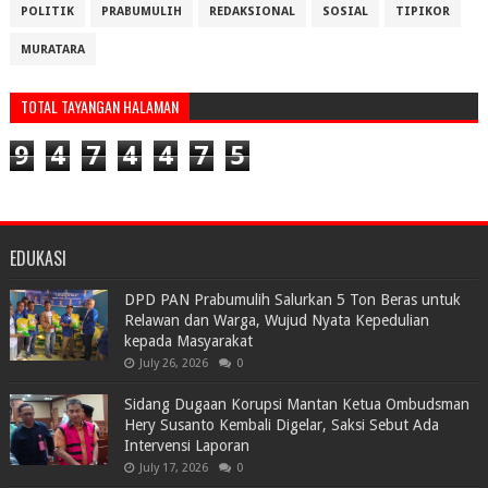
POLITIK
PRABUMULIH
REDAKSIONAL
SOSIAL
TIPIKOR
MURATARA
TOTAL TAYANGAN HALAMAN
9
4
7
4
4
7
5
EDUKASI
DPD PAN Prabumulih Salurkan 5 Ton Beras untuk
Relawan dan Warga, Wujud Nyata Kepedulian
kepada Masyarakat
July 26, 2026
0
Sidang Dugaan Korupsi Mantan Ketua Ombudsman
Hery Susanto Kembali Digelar, Saksi Sebut Ada
Intervensi Laporan
July 17, 2026
0