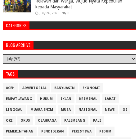
Relawan dan Warga, Wujud Nyata Kepedulian
kepada Masyarakat
July 26, 2026
0
CATEGORIES
BLOG ARCHIVE
TAGS
ACEH
ADVERTORIAL
BANYUASIN
EKONOMI
EMPATLAWANG
HUKUM
IKLAN
KRIMINAL
LAHAT
LINGGAU
MUARA ENIM
MUBA
NASIONAL
NEWS
OI
OKI
OKUS
OLAHRAGA
PALEMBANG
PALI
PEMERINTAHAN
PENDIDIKAN
PERISTIWA
PIDUM