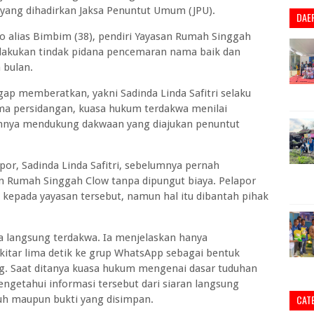
yang dihadirkan Jaksa Penuntut Umum (JPU).
DAE
o alias Bimbim (38), pendiri Yayasan Rumah Singgah
melakukan tindak pidana pencemaran nama baik dan
 bulan.
gap memberatkan, yakni Sadinda Linda Safitri selaku
ama persidangan, kuasa hukum terdakwa menilai
nuhnya mendukung dakwaan yang diajukan penuntut
or, Sadinda Linda Safitri, sebelumnya pernah
an Rumah Singgah Clow tanpa dipungut biaya. Pelapor
epada yayasan tersebut, namun hal itu dibantah pihak
a langsung terdakwa. Ia menjelaskan hanya
itar lima detik ke grup WhatsApp sebagai bentuk
g. Saat ditanya kuasa hukum mengenai dasar tuduhan
getahui informasi tersebut dari siaran langsung
CAT
uh maupun bukti yang disimpan.