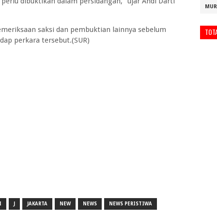
perlu dibuktikan dalam persidangan," ujar Andi Darti
MUR
emeriksaan saksi dan pembuktian lainnya sebelum
TOT
dap perkara tersebut.(SUR)
I
J
JAKARTA
NEW
NEWS
NEWS PERISTIWA