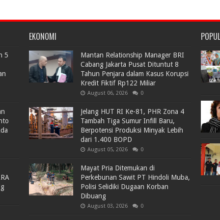
EKONOMI
POPU
n 5
Mantan Relationship Manager BRI
Cabang Jakarta Pusat Dituntut 8
an
Tahun Penjara dalam Kasus Korupsi
Kredit Fiktif Rp122 Miliar
August 06, 2026
0
an
Jelang HUT RI Ke-81, PHR Zona 4
nto
Tambah Tiga Sumur Infill Baru,
Ada
Berpotensi Produksi Minyak Lebih
dari 1.400 BOPD
August 05, 2026
0
Mayat Pria Ditemukan di
ARA
Perkebunan Sawit PT Hindoli Muba,
lg
Polisi Selidiki Dugaan Korban
Dibuang
August 03, 2026
0