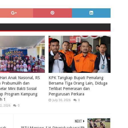
 Hari Anak Nasional, RS
KPK Tangkap Bupati Pemalang
 Prabumulih dan
Bersama Tiga Orang Lain, Diduga
elar Mini Bakti Sosial
Terlibat Pemerasan dan
tup Program Kampung
Pengurusan Perkara
ch 1
July 30, 2026
0
2, 2026
0
NEXT
ncak
IPTU Mansyur, S.H. Ditunjuk sebagai Plt