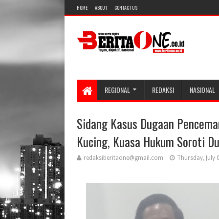
HOME
ABOUT
CONTACT US
REGIONAL
REDAKSI
NASIONAL
Sidang Kasus Dugaan Pencemar
Kucing, Kuasa Hukum Soroti D
redaksiberitaone@gmail.com
Thursday, July 