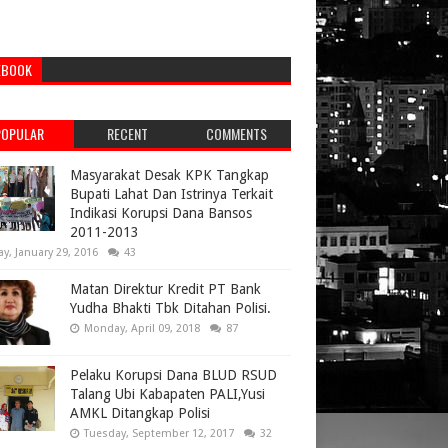
EBOOK
POPULAR
RECENT
COMMENTS
Masyarakat Desak KPK Tangkap
Bupati Lahat Dan Istrinya Terkait
Indikasi Korupsi Dana Bansos
2011-2013
ay, January 29, 2016
43
Matan Direktur Kredit PT Bank
Yudha Bhakti Tbk Ditahan Polisi.
Monday, April 09, 2018
87
Pelaku Korupsi Dana BLUD RSUD
Talang Ubi Kabapaten PALI,Yusi
AMKL Ditangkap Polisi
Tuesday, September 12, 2017
32