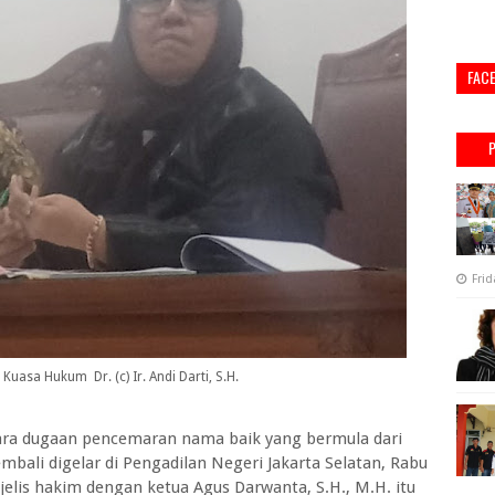
FAC
Frid
i Kuasa Hukum
Dr. (c) Ir. Andi Darti, S.H.
ara dugaan pencemaran nama baik yang bermula dari
mbali digelar di Pengadilan Negeri Jakarta Selatan, Rabu
elis hakim dengan ketua Agus Darwanta, S.H., M.H. itu