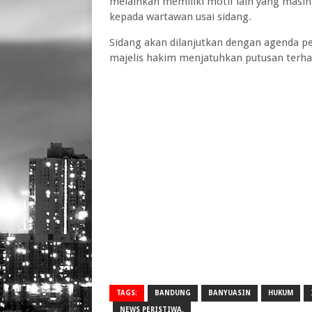
melainkan memiliki motif lain yang masih 
kepada wartawan usai sidang.
Sidang akan dilanjutkan dengan agenda p
majelis hakim menjatuhkan putusan terha
TAGS:
BANDUNG
BANYUASIN
HUKUM
NEWS PERISTIWA.