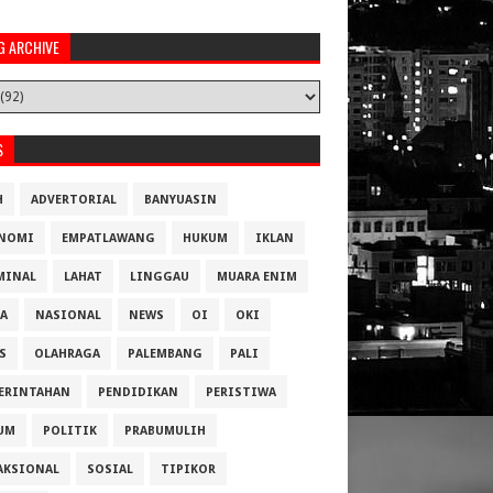
G ARCHIVE
S
H
ADVERTORIAL
BANYUASIN
NOMI
EMPATLAWANG
HUKUM
IKLAN
MINAL
LAHAT
LINGGAU
MUARA ENIM
A
NASIONAL
NEWS
OI
OKI
S
OLAHRAGA
PALEMBANG
PALI
ERINTAHAN
PENDIDIKAN
PERISTIWA
UM
POLITIK
PRABUMULIH
AKSIONAL
SOSIAL
TIPIKOR