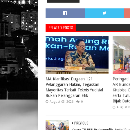
RELATED POSTS
MA Klarifikasi Dugaan 121
Peringati
Pelanggaran Hakim, Tegaskan
AR Bunda
Mayoritas Terkait Teknis Yudisial
Kitabisa G
Bukan Pelanggaran Etik
serta Tu
Bijak Bat
August 03, 2026
0
August 0
PREVIOUS
Ketua TP PKK Prabumulih Hadiri Pu