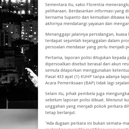
Sementara itu, saksi Florentia menerangk
peliharaan. Berdasarkan informasi yang d
bernama Supanto dan kemudian dibawa ke
akhirnya mendatangi yayasan dan mengamb
Menanggapi jalannya persidangan, kuasa huk
terdapat sejumlah kejanggalan dalam pro
persoalan mendasar yang perlu menjadi pe
Pertama, laporan polisi ditujukan kepad
dipersoalkan disebut berasal dari akun r
semula dilaporkan menggunakan ketentua
Pasal 433 ayat (1) KUHP tanpa adanya lapor
Acara Pemeriksaan (BAP) tidak lagi sejala
Selain itu, pihak pembela juga mengungk
sebelum laporan polisi dibuat. Menurut ku
unggahan yang menjadi pokok perkara dih
tetap berlanjut.
"Ada dugaan perkara ini bukan semata-m