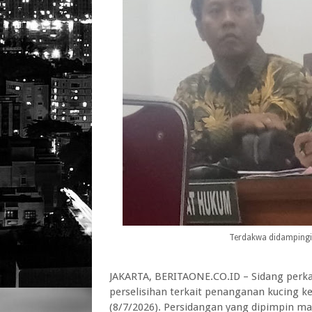
Terdakwa didamping
JAKARTA, BERITAONE.CO.ID – Sidang perk
perselisihan terkait penanganan kucing ke
(8/7/2026). Persidangan yang dipimpin maj