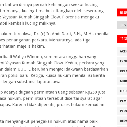
an bahwa dirinya pernah kehilangan seekor kucing
iterimanya, kucing tersebut ditangkap oleh seseorang
BLO
 Yayasan Rumah Singgah Clow. Florentia mengaku
il kembali kucing miliknya.
um terdakwa, Dr. (c) Ir. Andi Darti, S.H., M.H., menilai
TAG
ses penanganan perkara. Menurutnya, ada tiga
rhatian majelis hakim.
ACE
a pribadi Wahyu Winono, sementara unggahan yang
EKO
esmi Yayasan Rumah Singgah Clow. Kedua, perkara yang
n dalam UU ITE berubah menjadi dakwaan berdasarkan
KRI
an polisi baru. Ketiga, kuasa hukum menilai isi Berita
n dengan substansi laporan awal.
MUB
OKU
ap adanya dugaan permintaan uang sebesar Rp250 juta
asa hukum, permintaan tersebut disertai syarat agar
PEM
apus. Karena tidak dipenuhi, proses hukum kemudian
PID
ata menyangkut penegakan hukum atas nama baik,
RED