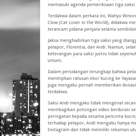
memasuki agenda pemeriksaan tiga saksi 
Terdakwa dalam perkara ini, Wahyu Winon
Clow (Cat Lover in the World), didakwa 
terancam pidana penjara selama sembilan
Jaksa menghadirkan tiga saksi yang diang
pelapor, Florentia, dan Andi. Namun, sel
keterangan para saksi justru tidak sepe
umum.
Dalam persidangan terungkap bahwa pelap
menitipkan ratusan ekor kucing ke Yayas
juga mengaku pernah memberikan donasi k
terdakwa.
Saksi Andi mengaku tidak mengenal secar
membagikan potongan video berdurasi sek
peringatan kepada sesama pencinta kucin
terhadap pelapor, Andi mengaku hanya men
Instagram dan tidak memiliki rekaman ut