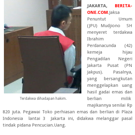
JAKARTA,
BERITA-
ONE.COM
.Jaksa
Penuntut Umum
(JPU) Mudjiono SH
menyeret terdakwa
Ibrahim
Perdanacunda (42)
kemeja hijau
Pengadilan Negeri
Jakarta Pusat (PN
Jakpus). Pasalnya,
yang bersangkutan
menggelapkan uang
hasil gadai emas dan
berlian milik
Terdakwa dihadapan hakim.
majikannya senilai Rp
820 juta. Pegawai Toko perhiasan emas dan berlian di Plaza
Indonesia lantai 3 Jakarta ini, didakwa melanggar pasal
tindak pidana Pencucian.Uang.