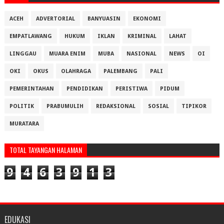
ACEH
ADVERTORIAL
BANYUASIN
EKONOMI
EMPATLAWANG
HUKUM
IKLAN
KRIMINAL
LAHAT
LINGGAU
MUARA ENIM
MUBA
NASIONAL
NEWS
OI
OKI
OKUS
OLAHRAGA
PALEMBANG
PALI
PEMERINTAHAN
PENDIDIKAN
PERISTIWA
PIDUM
POLITIK
PRABUMULIH
REDAKSIONAL
SOSIAL
TIPIKOR
MURATARA
TOTAL TAYANGAN HALAMAN
9
4
6
3
9
1
3
EDUKASI