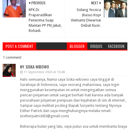
PREVIOUS
NEXT
KPK Di
Sidang Yessica
Praperadilkan
(Kasus Kopi
Penerima Suap
Vietnam) Diwarnai
Mantan PP PN Jakut,
Debat Kusir.
Rohadi.
POST A COMMENT
BLOGGER
DISQUS
FACEBOOK
1 comment:
NY. SISKA WIBOWO
11 September 2020 at 10:48
Halo semuanya, Nama saya Siska wibowo saya tinggal di
Surabaya di Indonesia, saya seorang mahasiswa, saya ingin
menggunakan kesempatan ini untuk mengingatkan semua
pencari pinjaman untuk sangat berhati-hati karena ada banyak
perusahaan pinjaman penipuan dan kejahatan di sini di internet ,
Sampai saya melihat posting Bapak Suryanto tentang Nyonya
Esther Patrick dan saya menghubunginya melalui email:
(estherpatrick83@gmail.com)
Beberapa bulan yang lalu, saya putus asa untuk membantu biaya