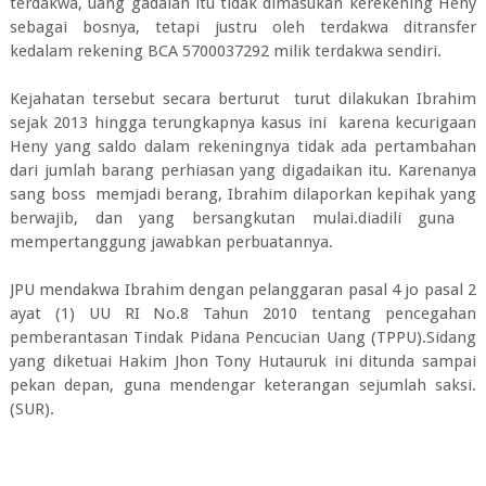
terdakwa, uang gadaian itu tidak dimasukan kerekening Heny
sebagai bosnya, tetapi justru oleh terdakwa ditransfer
kedalam rekening BCA 5700037292 milik terdakwa sendiri.
Kejahatan tersebut secara berturut turut dilakukan Ibrahim
sejak 2013 hingga terungkapnya kasus ini karena kecurigaan
Heny yang saldo dalam rekeningnya tidak ada pertambahan
dari jumlah barang perhiasan yang digadaikan itu. Karenanya
sang boss memjadi berang, Ibrahim dilaporkan kepihak yang
berwajib, dan yang bersangkutan mulai.diadili guna
mempertanggung jawabkan perbuatannya.
JPU mendakwa Ibrahim dengan pelanggaran pasal 4 jo pasal 2
ayat (1) UU RI No.8 Tahun 2010 tentang pencegahan
pemberantasan Tindak Pidana Pencucian Uang (TPPU).Sidang
yang diketuai Hakim Jhon Tony Hutauruk ini ditunda sampai
pekan depan, guna mendengar keterangan sejumlah saksi.
(SUR).