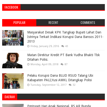
FACEBOOK
POPULAR
RECENT
COMMENTS
Masyarakat Desak KPK Tangkap Bupati Lahat Dan
Istrinya Terkait Indikasi Korupsi Dana Bansos 2011-
2013
Friday, January 29, 2016
43
Matan Direktur Kredit PT Bank Yudha Bhakti Tbk
Ditahan Polisi.
Monday, April 09, 2018
87
Pelaku Korupsi Dana BLUD RSUD Talang Ubi
Kabapaten PALI,Yusi AMKL Ditangkap Polisi
Tuesday, September 12, 2017
32
DAERAH
Peringati Hari Anak Nasional, RS AR Bunda