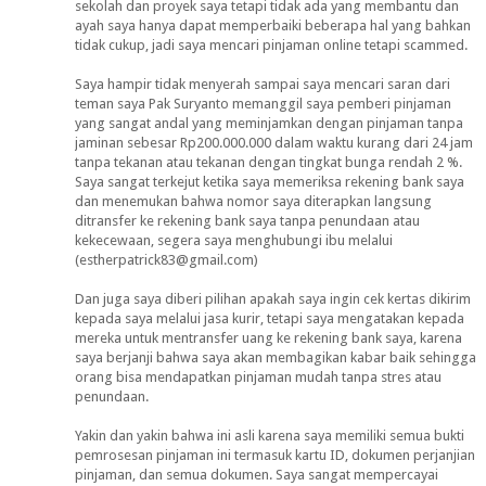
sekolah dan proyek saya tetapi tidak ada yang membantu dan
ayah saya hanya dapat memperbaiki beberapa hal yang bahkan
tidak cukup, jadi saya mencari pinjaman online tetapi scammed.
Saya hampir tidak menyerah sampai saya mencari saran dari
teman saya Pak Suryanto memanggil saya pemberi pinjaman
yang sangat andal yang meminjamkan dengan pinjaman tanpa
jaminan sebesar Rp200.000.000 dalam waktu kurang dari 24 jam
tanpa tekanan atau tekanan dengan tingkat bunga rendah 2 %.
Saya sangat terkejut ketika saya memeriksa rekening bank saya
dan menemukan bahwa nomor saya diterapkan langsung
ditransfer ke rekening bank saya tanpa penundaan atau
kekecewaan, segera saya menghubungi ibu melalui
(estherpatrick83@gmail.com)
Dan juga saya diberi pilihan apakah saya ingin cek kertas dikirim
kepada saya melalui jasa kurir, tetapi saya mengatakan kepada
mereka untuk mentransfer uang ke rekening bank saya, karena
saya berjanji bahwa saya akan membagikan kabar baik sehingga
orang bisa mendapatkan pinjaman mudah tanpa stres atau
penundaan.
Yakin dan yakin bahwa ini asli karena saya memiliki semua bukti
pemrosesan pinjaman ini termasuk kartu ID, dokumen perjanjian
pinjaman, dan semua dokumen. Saya sangat mempercayai