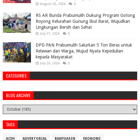
August 02, 2026
0
RS AR Bunda Prabumulih Dukung Program Gotong
Royong Kelurahan Gunung Ibul Barat, Wujudkan
Lingkungan Bersih dan Sehat
July 31, 2026
0
DPD PAN Prabumulih Salurkan 5 Ton Beras untuk
Relawan dan Warga, Wujud Nyata Kepedulian
kepada Masyarakat
July 26, 2026
0
CATEGORIES
BLOG ARCHIVE
TAGS
ACEH
ADVERTORIAL
BANYUASIN
EKONOMI