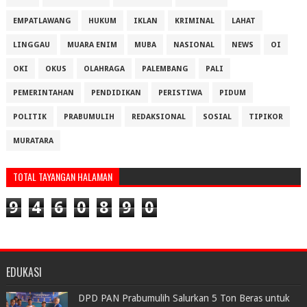
EMPATLAWANG
HUKUM
IKLAN
KRIMINAL
LAHAT
LINGGAU
MUARA ENIM
MUBA
NASIONAL
NEWS
OI
OKI
OKUS
OLAHRAGA
PALEMBANG
PALI
PEMERINTAHAN
PENDIDIKAN
PERISTIWA
PIDUM
POLITIK
PRABUMULIH
REDAKSIONAL
SOSIAL
TIPIKOR
MURATARA
TOTAL TAYANGAN HALAMAN
9
4
6
0
8
9
0
EDUKASI
DPD PAN Prabumulih Salurkan 5 Ton Beras untuk