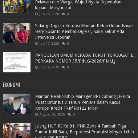
Relawan dan Warga, Wujud Nyata Kepedulian
kepada Masyarakat
July 26, 2026
0
Sidang Dugaan Korupsi Mantan Ketua Ombudsman
Hery Susanto Kembali Digelar, Saksi Sebut Ada
Intervensi Laporan
July 17, 2026
0
PANGGILAN UMUM KEPADA TURUT TERGUGAT II,
PERKARA NOMOR 35/Pdt.G/2026/PN Llg
July 16, 2026
0
EKONOMI
Mantan Relationship Manager BRI Cabang Jakarta
Pusat Dituntut 8 Tahun Penjara dalam Kasus
Korupsi Kredit Fiktif Rp122 Miliar
August 06, 2026
0
Jelang HUT RI Ke-81, PHR Zona 4 Tambah Tiga
Sumur Infill Baru, Berpotensi Produksi Minyak Lebih
dari 1.400 BOPD