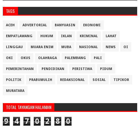
TAGS
ACEH
ADVERTORIAL
BANYUASIN
EKONOMI
EMPATLAWANG
HUKUM
IKLAN
KRIMINAL
LAHAT
LINGGAU
MUARA ENIM
MUBA
NASIONAL
NEWS
OI
OKI
OKUS
OLAHRAGA
PALEMBANG
PALI
PEMERINTAHAN
PENDIDIKAN
PERISTIWA
PIDUM
POLITIK
PRABUMULIH
REDAKSIONAL
SOSIAL
TIPIKOR
MURATARA
TOTAL TAYANGAN HALAMAN
9
4
7
0
2
8
0