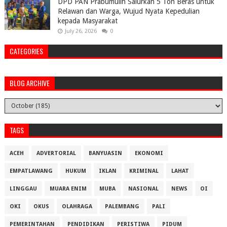
DPD PAN Prabumulih Salurkan 5 Ton Beras untuk
Relawan dan Warga, Wujud Nyata Kepedulian
kepada Masyarakat
July 26, 2026
0
CATEGORIES
BLOG ARCHIVE
TAGS
ACEH
ADVERTORIAL
BANYUASIN
EKONOMI
EMPATLAWANG
HUKUM
IKLAN
KRIMINAL
LAHAT
LINGGAU
MUARA ENIM
MUBA
NASIONAL
NEWS
OI
OKI
OKUS
OLAHRAGA
PALEMBANG
PALI
PEMERINTAHAN
PENDIDIKAN
PERISTIWA
PIDUM