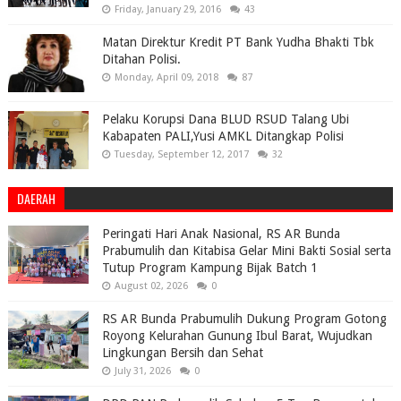
Friday, January 29, 2016
43
Matan Direktur Kredit PT Bank Yudha Bhakti Tbk
Ditahan Polisi.
Monday, April 09, 2018
87
Pelaku Korupsi Dana BLUD RSUD Talang Ubi
Kabapaten PALI,Yusi AMKL Ditangkap Polisi
Tuesday, September 12, 2017
32
DAERAH
Peringati Hari Anak Nasional, RS AR Bunda
Prabumulih dan Kitabisa Gelar Mini Bakti Sosial serta
Tutup Program Kampung Bijak Batch 1
August 02, 2026
0
RS AR Bunda Prabumulih Dukung Program Gotong
Royong Kelurahan Gunung Ibul Barat, Wujudkan
Lingkungan Bersih dan Sehat
July 31, 2026
0