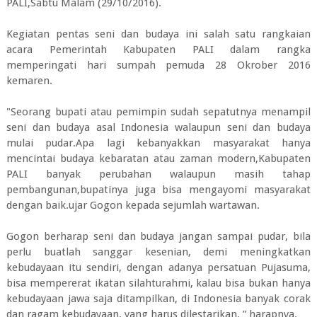
PALI,Sabtu Malam (29/10/2016).
Kegiatan pentas seni dan budaya ini salah satu rangkaian
acara Pemerintah Kabupaten PALI dalam rangka
memperingati hari sumpah pemuda 28 Okrober 2016
kemaren.
"Seorang bupati atau pemimpin sudah sepatutnya menampil
seni dan budaya asal Indonesia walaupun seni dan budaya
mulai pudar.Apa lagi kebanyakkan masyarakat hanya
mencintai budaya kebaratan atau zaman modern,Kabupaten
PALI banyak perubahan walaupun masih tahap
pembangunan,bupatinya juga bisa mengayomi masyarakat
dengan baik.ujar Gogon kepada sejumlah wartawan.
Gogon berharap seni dan budaya jangan sampai pudar, bila
perlu buatlah sanggar kesenian, demi meningkatkan
kebudayaan itu sendiri, dengan adanya persatuan Pujasuma,
bisa mempererat ikatan silahturahmi, kalau bisa bukan hanya
kebudayaan jawa saja ditampilkan, di Indonesia banyak corak
dan ragam kebudayaan, yang harus dilestarikan, ” harapnya.