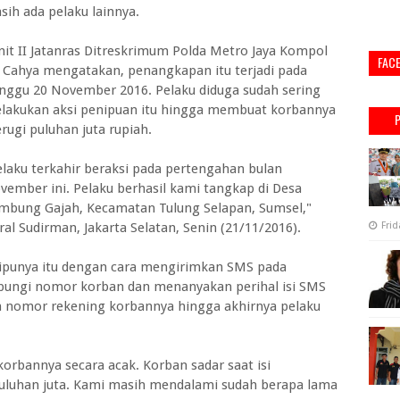
sih ada pelaku lainnya.
nit II Jatanras Ditreskrimum Polda Metro Jaya Kompol
FAC
i Cahya mengatakan, penangkapan itu terjadi pada
nggu 20 November 2016. Pelaku diduga sudah sering
lakukan aksi penipuan itu hingga membuat korbannya
rugi puluhan juta rupiah.
elaku terkahir beraksi pada pertengahan bulan
vember ini. Pelaku berhasil kami tangkap di Desa
mbung Gajah, Kecamatan Tulung Selapan, Sumsel,"
ral Sudirman, Jakarta Selatan, Senin (21/11/2016).
Frid
tipunya itu dengan cara mengirimkan SMS pada
bungi nomor korban dan menanyakan perihal isi SMS
an nomor rekening korbannya hingga akhirnya pelaku
rbannya secara acak. Korban sadar saat isi
puluhan juta. Kami masih mendalami sudah berapa lama