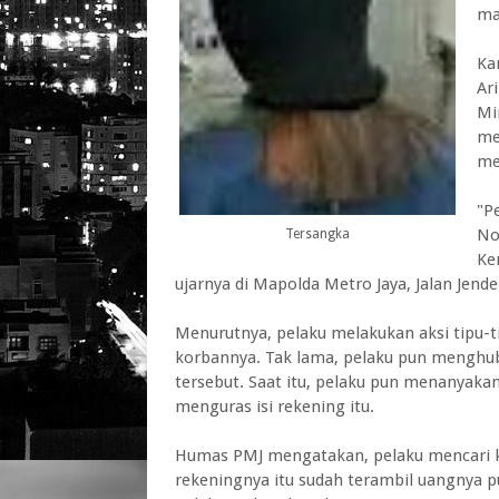
ma
Ka
Ar
Mi
me
me
"P
No
Tersangka
Ke
ujarnya di Mapolda Metro Jaya, Jalan Jende
Menurutnya, pelaku melakukan aksi tipu-
korbannya. Tak lama, pelaku pun menghu
tersebut. Saat itu, pelaku pun menanyak
menguras isi rekening itu.
Humas PMJ mengatakan, pelaku mencari ko
rekeningnya itu sudah terambil uangnya 