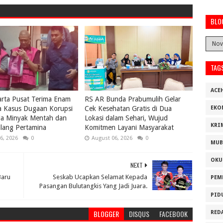
BLO
TAG
ACE
karta Pusat Terima Enam
RS AR Bunda Prabumulih Gelar
a Kasus Dugaan Korupsi
Cek Kesehatan Gratis di Dua
EKO
la Minyak Mentah dan
Lokasi dalam Sehari, Wujud
KRI
lang Pertamina
Komitmen Layani Masyarakat
6, 2026
0
August 06, 2026
0
MUB
OKU
NEXT
Baru
Seskab Ucapkan Selamat Kepada
PEM
Pasangan Bulutangkis Yang Jadi Juara.
PID
BLOGGER
DISQUS
FACEBOOK
RED