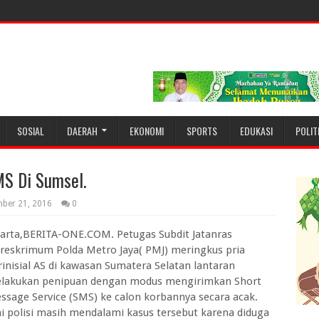
SOSIAL
DAERAH
EKONOMI
SPORTS
EDUKASI
POLIT
MS Di Sumsel.
ber 21, 2016
0
karta,BERITA-ONE.COM. Petugas Subdit Jatanras
treskrimum Polda Metro Jaya( PMJ) meringkus pria
rinisial AS di kawasan Sumatera Selatan lantaran
lakukan penipuan dengan modus mengirimkan Short
ssage Service (SMS) ke calon korbannya secara acak.
ni polisi masih mendalami kasus tersebut karena diduga