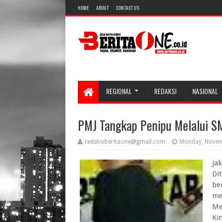
HOME
ABOUT
CONTACT US
REGIONAL
REDAKSI
NASIONAL
PMJ Tangkap Penipu Melalui S
redaksiberitaone@gmail.com
Monday, Novem
Ja
Di
be
me
Me
Ki