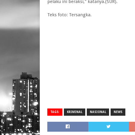
pelaku ini beraksi," katanya.(SUR).
Teks foto: Tersangka.
TAGS:
KRIMINAL
NASIONAL
NEWS