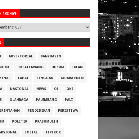
G ARCHIVE
S
H
ADVERTORIAL
BANYUASIN
NOMI
EMPATLAWANG
HUKUM
IKLAN
MINAL
LAHAT
LINGGAU
MUARA ENIM
A
NASIONAL
NEWS
OI
OKI
S
OLAHRAGA
PALEMBANG
PALI
ERINTAHAN
PENDIDIKAN
PERISTIWA
UM
POLITIK
PRABUMULIH
AKSIONAL
SOSIAL
TIPIKOR