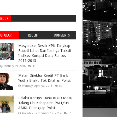
EBOOK
POPULAR
RECENT
COMMENTS
Masyarakat Desak KPK Tangkap
Bupati Lahat Dan Istrinya Terkait
Indikasi Korupsi Dana Bansos
2011-2013
ay, January 29, 2016
43
Matan Direktur Kredit PT Bank
Yudha Bhakti Tbk Ditahan Polisi.
Monday, April 09, 2018
87
Pelaku Korupsi Dana BLUD RSUD
Talang Ubi Kabapaten PALI,Yusi
AMKL Ditangkap Polisi
Tuesday, September 12, 2017
32