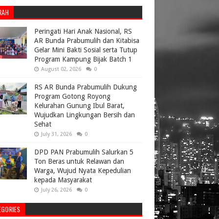
RAH
Peringati Hari Anak Nasional, RS
AR Bunda Prabumulih dan Kitabisa
Gelar Mini Bakti Sosial serta Tutup
Program Kampung Bijak Batch 1
August 02, 2026
0
RS AR Bunda Prabumulih Dukung
Program Gotong Royong
Kelurahan Gunung Ibul Barat,
Wujudkan Lingkungan Bersih dan
Sehat
July 31, 2026
0
DPD PAN Prabumulih Salurkan 5
Ton Beras untuk Relawan dan
Warga, Wujud Nyata Kepedulian
kepada Masyarakat
July 26, 2026
0
EGORIES