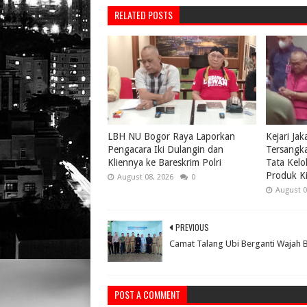
RELATED POSTS
LBH NU Bogor Raya Laporkan
Kejari Ja
Pengacara Iki Dulangin dan
Tersangk
Kliennya ke Bareskrim Polri
Tata Kelo
Produk Ki
August 08, 2026
0
August 0
PREVIOUS
Camat Talang Ubi Berganti Wajah 
POST A COMMENT