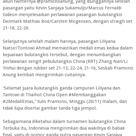
akun twitternya @pramonoanung, yang diunggahnya setelah
pasangan yaitu Kevin Sanjaya Sukamuljo/Marcus Fernaldi
Gideon menyelesaikan perlawanan pasangan bulutangkis
Denmark Mathias Boe/Carsten Mogensen, dengan straigh set
21-18, 22-20.
Selanjutnya setelah malam harinya, pasangan Liliyana
Natsir/Tontowi Ahmad memastikan medali emas kedua dalam
kejuaraan bulutangkis tersebut, dengan menumbangkan
perlawanan sengit pebulutangkis China (RRT) Zhang Nan/Li
Yinhui dengan rubber set 21-13, 22-24, 21-16, Seskab Pramono
Anung kembali mengirimkan cuitannya.
“Selamat juara bulutangkis ganda campuran Liliyana dan
Tantowi di Thaihot China Open #Membanggakan
#2MedaliEmas,” tulis Pramono, Minggu (20/11) malam, dan
tidak lupa disertai gambar tanda tiga jempol.
Sebagaimana diketahui dalam turnamen bulutangkis China
Terbuka itu, Indonesia mengirimkan dua wakilnya di babak
final, yaitu di nomor ganda putra pasangan Kevin Sanjaya