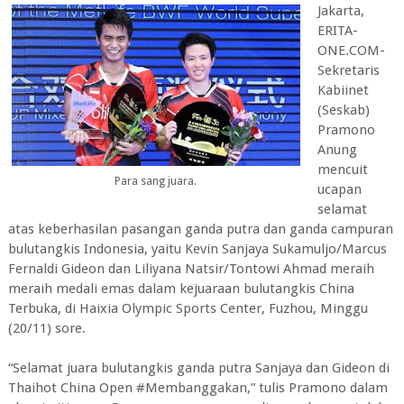
Jakarta,
ERITA-
ONE.COM-
Sekretaris
Kabiinet
(Seskab)
Pramono
Anung
mencuit
Para sang juara.
ucapan
selamat
atas keberhasilan pasangan ganda putra dan ganda campuran
bulutangkis Indonesia, yaitu Kevin Sanjaya Sukamuljo/Marcus
Fernaldi Gideon dan Liliyana Natsir/Tontowi Ahmad meraih
meraih medali emas dalam kejuaraan bulutangkis China
Terbuka, di Haixia Olympic Sports Center, Fuzhou, Minggu
(20/11) sore.
“Selamat juara bulutangkis ganda putra Sanjaya dan Gideon di
Thaihot China Open #Membanggakan,” tulis Pramono dalam