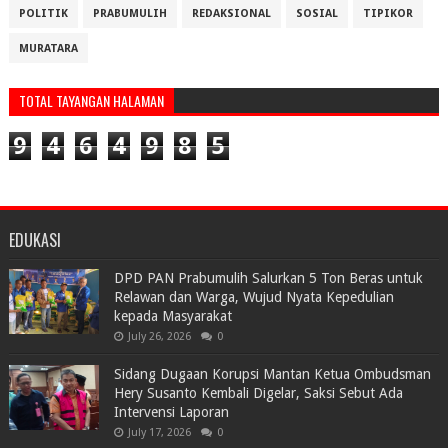
POLITIK
PRABUMULIH
REDAKSIONAL
SOSIAL
TIPIKOR
MURATARA
TOTAL TAYANGAN HALAMAN
9
4
6
4
9
8
5
EDUKASI
DPD PAN Prabumulih Salurkan 5 Ton Beras untuk
Relawan dan Warga, Wujud Nyata Kepedulian
kepada Masyarakat
July 26, 2026
0
Sidang Dugaan Korupsi Mantan Ketua Ombudsman
Hery Susanto Kembali Digelar, Saksi Sebut Ada
Intervensi Laporan
July 17, 2026
0