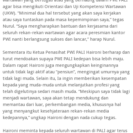
wartawan yang bertugas atau yang bernaung dalam PWI PALI
agar bisa mengikuti Orientasi dan Uji Kompetensi Wartawan
(UKW). “Minimal dua hal tersebut yang akan saya kerjakan
atau saya tuntaskan pada masa kepemimpinan saya,” tegas
Nurul. “Saya mengharapkan bantuan dan kerjasama dari
seluruh rekan-rekan wartawan agar acara peresmian kantor
PWI nanti berlangsung sukses dan lancar,” harap Nurul.
Sementara itu Ketua Penasihat PWI PALI Haironi berharap dan
turut mendoakan supaya PWI PALI kedepan bisa lebih maju.
Dalam rapat Haironi juga mengungkapkan keinginannya
untuk tidak lagi aktif atau “pensiun”, mengingat umurnya yang
tidak lagi muda. Selain itu, Ia ingin memberikan kesempatan
kepada yang muda-muda untuk melanjutkan profesi yang
telah digelutinya sedari masih muda. “Meskipun saya tidak lagi
menjadi wartawan, saya akan tetap mendukung dan
memantau dari luar, perkembangan media, khususnya hal
yang menyangkut kesehjateraan rekan-rekan media
kedepannya,” ungkap Haironi dengan nada cukup tegas.
Haironi meminta kepada seluruh wartawan di PALI agar terus