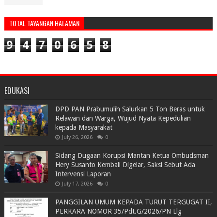
TOTAL TAYANGAN HALAMAN
9
4
7
0
6
5
8
EDUKASI
DPD PAN Prabumulih Salurkan 5 Ton Beras untuk
Relawan dan Warga, Wujud Nyata Kepedulian
kepada Masyarakat
July 26, 2026
0
Sidang Dugaan Korupsi Mantan Ketua Ombudsman
Hery Susanto Kembali Digelar, Saksi Sebut Ada
Intervensi Laporan
July 17, 2026
0
PANGGILAN UMUM KEPADA TURUT TERGUGAT II,
PERKARA NOMOR 35/Pdt.G/2026/PN Llg