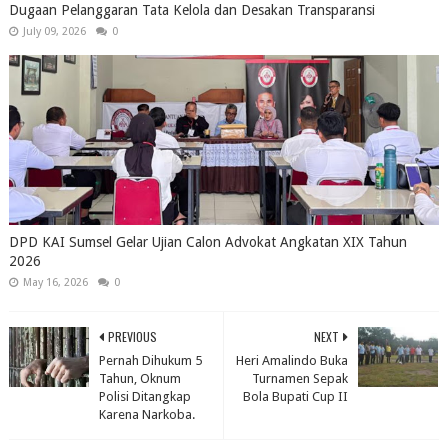
Dugaan Pelanggaran Tata Kelola dan Desakan Transparansi
July 09, 2026
0
DPD KAI Sumsel Gelar Ujian Calon Advokat Angkatan XIX Tahun
2026
May 16, 2026
0
PREVIOUS
NEXT
Pernah Dihukum 5
Heri Amalindo Buka
Tahun, Oknum
Turnamen Sepak
Polisi Ditangkap
Bola Bupati Cup II
Karena Narkoba.