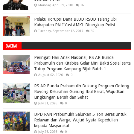
Monday, April 09, 2018
87
Pelaku Korupsi Dana BLUD RSUD Talang Ubi
Kabapaten PALI,Yusi AMKL Ditangkap Polisi
Tuesday, September 12, 2017
32
DAERAH
Peringati Hari Anak Nasional, RS AR Bunda
Prabumulih dan Kitabisa Gelar Mini Bakti Sosial serta
Tutup Program Kampung Bijak Batch 1
August 02, 2026
0
RS AR Bunda Prabumulih Dukung Program Gotong
Royong Kelurahan Gunung Ibul Barat, Wujudkan
Lingkungan Bersih dan Sehat
July 31, 2026
0
DPD PAN Prabumulih Salurkan 5 Ton Beras untuk
Relawan dan Warga, Wujud Nyata Kepedulian
kepada Masyarakat
July 26, 2026
0